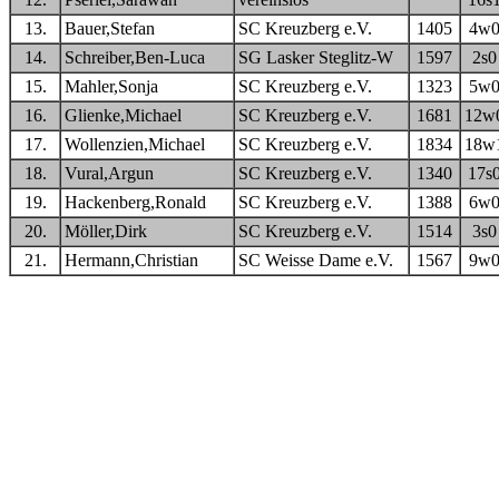
13.
Bauer,Stefan
SC Kreuzberg e.V.
1405
4w
14.
Schreiber,Ben-Luca
SG Lasker Steglitz-W
1597
2s0
15.
Mahler,Sonja
SC Kreuzberg e.V.
1323
5w
16.
Glienke,Michael
SC Kreuzberg e.V.
1681
12w
17.
Wollenzien,Michael
SC Kreuzberg e.V.
1834
18w
18.
Vural,Argun
SC Kreuzberg e.V.
1340
17s
19.
Hackenberg,Ronald
SC Kreuzberg e.V.
1388
6w
20.
Möller,Dirk
SC Kreuzberg e.V.
1514
3s0
21.
Hermann,Christian
SC Weisse Dame e.V.
1567
9w