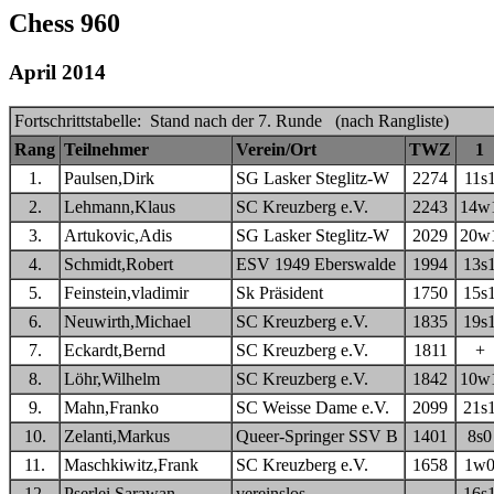
Chess 960
April 2014
Fortschrittstabelle: Stand nach der 7. Runde (nach Rangliste)
Rang
Teilnehmer
Verein/Ort
TWZ
1
1.
Paulsen,Dirk
SG Lasker Steglitz-W
2274
11s
2.
Lehmann,Klaus
SC Kreuzberg e.V.
2243
14w
3.
Artukovic,Adis
SG Lasker Steglitz-W
2029
20w
4.
Schmidt,Robert
ESV 1949 Eberswalde
1994
13s
5.
Feinstein,vladimir
Sk Präsident
1750
15s
6.
Neuwirth,Michael
SC Kreuzberg e.V.
1835
19s
7.
Eckardt,Bernd
SC Kreuzberg e.V.
1811
+
8.
Löhr,Wilhelm
SC Kreuzberg e.V.
1842
10w
9.
Mahn,Franko
SC Weisse Dame e.V.
2099
21s
10.
Zelanti,Markus
Queer-Springer SSV B
1401
8s0
11.
Maschkiwitz,Frank
SC Kreuzberg e.V.
1658
1w
12.
Pserlei,Sarawan
vereinslos
16s