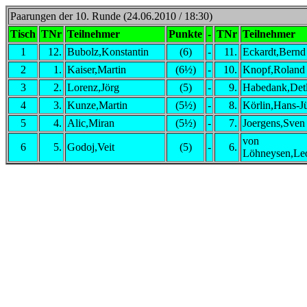
Paarungen der 10. Runde (24.06.2010 / 18:30)
Tisch
TNr
Teilnehmer
Punkte
-
TNr
Teilnehmer
1
12.
Bubolz,Konstantin
(6)
-
11.
Eckardt,Bernd
2
1.
Kaiser,Martin
(6½)
-
10.
Knopf,Roland
3
2.
Lorenz,Jörg
(5)
-
9.
Habedank,Detl
4
3.
Kunze,Martin
(5½)
-
8.
Körlin,Hans-J
5
4.
Alic,Miran
(5½)
-
7.
Joergens,Sven
von
6
5.
Godoj,Veit
(5)
-
6.
Löhneysen,Le