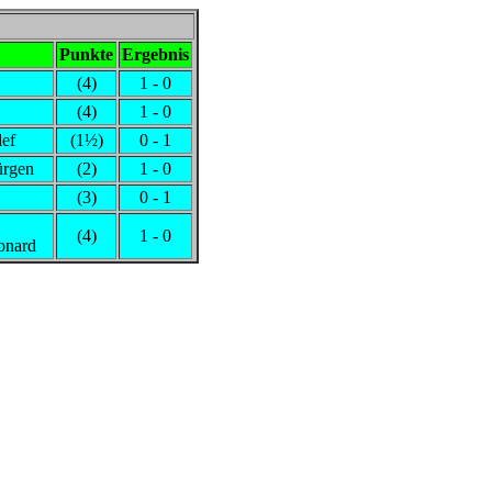
Punkte
Ergebnis
(4)
1 - 0
(4)
1 - 0
ef
(1½)
0 - 1
ürgen
(2)
1 - 0
(3)
0 - 1
(4)
1 - 0
onard