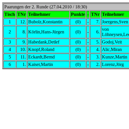
Paarungen der 2. Runde (27.04.2010 / 18:30)
Tisch
TNr
Teilnehmer
Punkte
-
TNr
Teilnehmer
1
12.
Bubolz,Konstantin
(0)
-
7.
Joergens,Sven
von
2
8.
Körlin,Hans-Jürgen
(0)
-
6.
Löhneysen,Le
3
9.
Habedank,Detlef
(0)
-
5.
Godoj,Veit
4
10.
Knopf,Roland
(0)
-
4.
Alic,Miran
5
11.
Eckardt,Bernd
(0)
-
3.
Kunze,Martin
6
1.
Kaiser,Martin
(0)
-
2.
Lorenz,Jörg