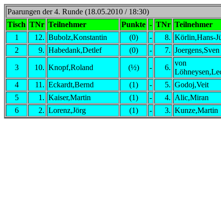
Paarungen der 4. Runde (18.05.2010 / 18:30)
Tisch
TNr
Teilnehmer
Punkte
-
TNr
Teilnehmer
1
12.
Bubolz,Konstantin
(0)
-
8.
Körlin,Hans-J
2
9.
Habedank,Detlef
(0)
-
7.
Joergens,Sven
von
3
10.
Knopf,Roland
(½)
-
6.
Löhneysen,Le
4
11.
Eckardt,Bernd
(1)
-
5.
Godoj,Veit
5
1.
Kaiser,Martin
(1)
-
4.
Alic,Miran
6
2.
Lorenz,Jörg
(1)
-
3.
Kunze,Martin