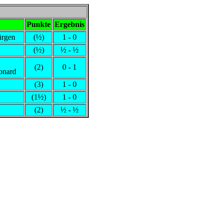
Punkte
Ergebnis
ürgen
(½)
1 - 0
(½)
½ - ½
(2)
0 - 1
onard
(3)
1 - 0
(1½)
1 - 0
(2)
½ - ½