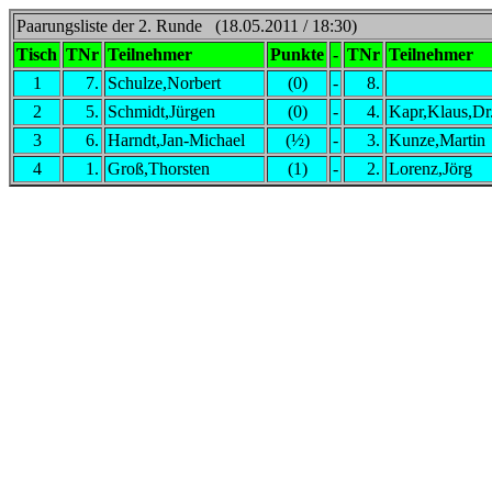
Paarungsliste der 2. Runde (18.05.2011 / 18:30)
Tisch
TNr
Teilnehmer
Punkte
-
TNr
Teilnehmer
1
7.
Schulze,Norbert
(0)
-
8.
2
5.
Schmidt,Jürgen
(0)
-
4.
Kapr,Klaus,Dr
3
6.
Harndt,Jan-Michael
(½)
-
3.
Kunze,Martin
4
1.
Groß,Thorsten
(1)
-
2.
Lorenz,Jörg