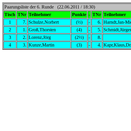
Paarungsliste der 6. Runde (22.06.2011 / 18:30)
Tisch
TNr
Teilnehmer
Punkte
-
TNr
Teilnehmer
1
7.
Schulze,Norbert
(½)
-
6.
Harndt,Jan-Mi
2
1.
Groß,Thorsten
(4)
-
5.
Schmidt,Jürge
3
2.
Lorenz,Jörg
(2½)
-
8.
4
3.
Kunze,Martin
(3)
-
4.
Kapr,Klaus,Dr