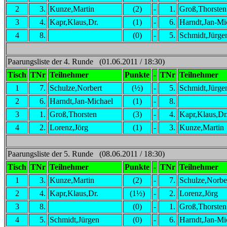
2
3.
Kunze,Martin
(2)
-
1.
Groß,Thorsten
3
4.
Kapr,Klaus,Dr.
(1)
-
6.
Harndt,Jan-Mi
4
8.
(0)
-
5.
Schmidt,Jürge
Paarungsliste der 4. Runde (01.06.2011 / 18:30)
Tisch
TNr
Teilnehmer
Punkte
-
TNr
Teilnehmer
1
7.
Schulze,Norbert
(½)
-
5.
Schmidt,Jürge
2
6.
Harndt,Jan-Michael
(1)
-
8.
3
1.
Groß,Thorsten
(3)
-
4.
Kapr,Klaus,Dr
4
2.
Lorenz,Jörg
(1)
-
3.
Kunze,Martin
Paarungsliste der 5. Runde (08.06.2011 / 18:30)
Tisch
TNr
Teilnehmer
Punkte
-
TNr
Teilnehmer
1
3.
Kunze,Martin
(2)
-
7.
Schulze,Norbe
2
4.
Kapr,Klaus,Dr.
(1½)
-
2.
Lorenz,Jörg
3
8.
(0)
-
1.
Groß,Thorsten
4
5.
Schmidt,Jürgen
(0)
-
6.
Harndt,Jan-Mi