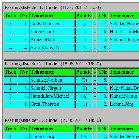
Paarungsliste der 1. Runde (11.05.2011 / 18:30)
Tisch
TNr
Teilnehmer
Punkte
-
TNr
Teilnehmer
1
1.
Groß,Thorsten
()
-
7.
Schulze,Norbe
2
2.
Lorenz,Jörg
()
-
6.
Harndt,Jan-Mi
3
3.
Kunze,Martin
()
-
5.
Schmidt,Jürge
4
4.
Kapr,Klaus,Dr.
()
-
8.
Paarungsliste der 2. Runde (18.05.2011 / 18:30)
Tisch
TNr
Teilnehmer
Punkte
-
TNr
Teilnehmer
1
7.
Schulze,Norbert
(0)
-
8.
2
5.
Schmidt,Jürgen
(0)
-
4.
Kapr,Klaus,Dr
3
6.
Harndt,Jan-Michael
(½)
-
3.
Kunze,Martin
4
1.
Groß,Thorsten
(1)
-
2.
Lorenz,Jörg
Paarungsliste der 3. Runde (25.05.2011 / 18:30)
Tisch
TNr
Teilnehmer
Punkte
-
TNr
Teilnehmer
1
2.
Lorenz,Jörg
(½)
-
7.
Schulze,Norbe