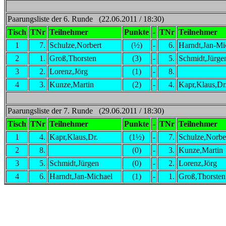
Paarungsliste der 6. Runde (22.06.2011 / 18:30)
Tisch
TNr
Teilnehmer
Punkte
-
TNr
Teilnehmer
1
7.
Schulze,Norbert
(½)
-
6.
Harndt,Jan-Mi
2
1.
Groß,Thorsten
(3)
-
5.
Schmidt,Jürge
3
2.
Lorenz,Jörg
(1)
-
8.
4
3.
Kunze,Martin
(2)
-
4.
Kapr,Klaus,Dr
Paarungsliste der 7. Runde (29.06.2011 / 18:30)
Tisch
TNr
Teilnehmer
Punkte
-
TNr
Teilnehmer
1
4.
Kapr,Klaus,Dr.
(1½)
-
7.
Schulze,Norbe
2
8.
(0)
-
3.
Kunze,Martin
3
5.
Schmidt,Jürgen
(0)
-
2.
Lorenz,Jörg
4
6.
Harndt,Jan-Michael
(1)
-
1.
Groß,Thorsten