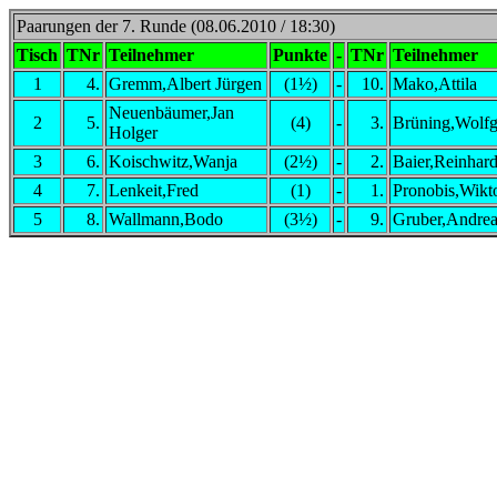
Paarungen der 7. Runde (08.06.2010 / 18:30)
Tisch
TNr
Teilnehmer
Punkte
-
TNr
Teilnehmer
1
4.
Gremm,Albert Jürgen
(1½)
-
10.
Mako,Attila
Neuenbäumer,Jan
2
5.
(4)
-
3.
Brüning,Wolf
Holger
3
6.
Koischwitz,Wanja
(2½)
-
2.
Baier,Reinhar
4
7.
Lenkeit,Fred
(1)
-
1.
Pronobis,Wikt
5
8.
Wallmann,Bodo
(3½)
-
9.
Gruber,Andrea