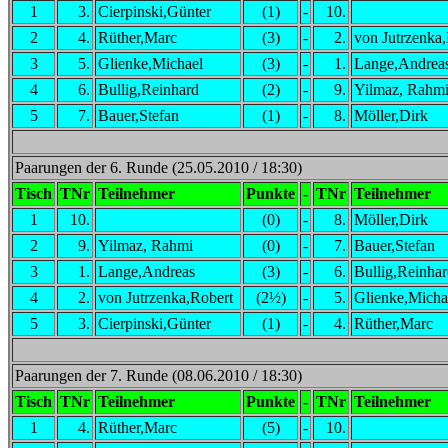
1
3.
Cierpinski,Günter
(1)
-
10.
2
4.
Rüther,Marc
(3)
-
2.
von Jutrzenka
3
5.
Glienke,Michael
(3)
-
1.
Lange,Andrea
4
6.
Bullig,Reinhard
(2)
-
9.
Yilmaz, Rahm
5
7.
Bauer,Stefan
(1)
-
8.
Möller,Dirk
Paarungen der 6. Runde (25.05.2010 / 18:30)
Tisch
TNr
Teilnehmer
Punkte
-
TNr
Teilnehmer
1
10.
(0)
-
8.
Möller,Dirk
2
9.
Yilmaz, Rahmi
(0)
-
7.
Bauer,Stefan
3
1.
Lange,Andreas
(3)
-
6.
Bullig,Reinha
4
2.
von Jutrzenka,Robert
(2½)
-
5.
Glienke,Micha
5
3.
Cierpinski,Günter
(1)
-
4.
Rüther,Marc
Paarungen der 7. Runde (08.06.2010 / 18:30)
Tisch
TNr
Teilnehmer
Punkte
-
TNr
Teilnehmer
1
4.
Rüther,Marc
(5)
-
10.