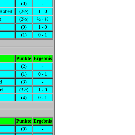
(0)
-
,Robert
(2½)
1 - 0
s
(2½)
½ - ½
i
(0)
1 - 0
(1)
0 - 1
Punkte
Ergebnis
(2)
-
(1)
0 - 1
rd
(3)
-
el
(3½)
1 - 0
(4)
0 - 1
Punkte
Ergebnis
(0)
-