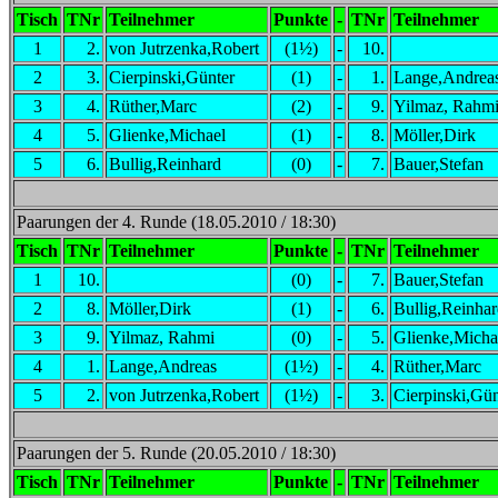
Tisch
TNr
Teilnehmer
Punkte
-
TNr
Teilnehmer
1
2.
von Jutrzenka,Robert
(1½)
-
10.
2
3.
Cierpinski,Günter
(1)
-
1.
Lange,Andrea
3
4.
Rüther,Marc
(2)
-
9.
Yilmaz, Rahm
4
5.
Glienke,Michael
(1)
-
8.
Möller,Dirk
5
6.
Bullig,Reinhard
(0)
-
7.
Bauer,Stefan
Paarungen der 4. Runde (18.05.2010 / 18:30)
Tisch
TNr
Teilnehmer
Punkte
-
TNr
Teilnehmer
1
10.
(0)
-
7.
Bauer,Stefan
2
8.
Möller,Dirk
(1)
-
6.
Bullig,Reinha
3
9.
Yilmaz, Rahmi
(0)
-
5.
Glienke,Micha
4
1.
Lange,Andreas
(1½)
-
4.
Rüther,Marc
5
2.
von Jutrzenka,Robert
(1½)
-
3.
Cierpinski,Gün
Paarungen der 5. Runde (20.05.2010 / 18:30)
Tisch
TNr
Teilnehmer
Punkte
-
TNr
Teilnehmer