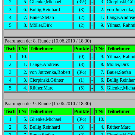
2
5.
Glienke,Michael
(3½)
-
3.
Cierpinski,Gün
3
6.
Bullig,Reinhard
(3)
-
2.
von Jutrzenka
4
7.
Bauer,Stefan
(2)
-
1.
Lange,Andrea
5
8.
Möller,Dirk
(2)
-
9.
Yilmaz, Rahm
Paarungen der 8. Runde (10.06.2010 / 18:30)
Tisch
TNr
Teilnehmer
Punkte
-
TNr
Teilnehmer
1
10.
(0)
-
9.
Yilmaz, Rahm
2
1.
Lange,Andreas
(3)
-
8.
Möller,Dirk
3
2.
von Jutrzenka,Robert
(3½)
-
7.
Bauer,Stefan
4
3.
Cierpinski,Günter
(1)
-
6.
Bullig,Reinha
5
4.
Rüther,Marc
(5)
-
5.
Glienke,Micha
Paarungen der 9. Runde (15.06.2010 / 18:30)
Tisch
TNr
Teilnehmer
Punkte
-
TNr
Teilnehmer
1
5.
Glienke,Michael
(3½)
-
10.
2
6.
Bullig,Reinhard
(3)
-
4.
Rüther,Marc
3
7.
Bauer,Stefan
(2)
-
3.
Cierpinski,Gün