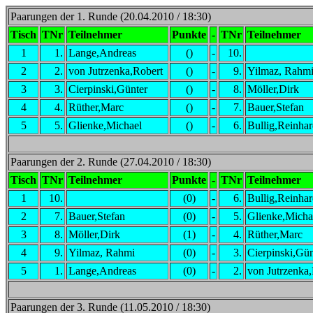
Paarungen der 1. Runde (20.04.2010 / 18:30)
Tisch
TNr
Teilnehmer
Punkte
-
TNr
Teilnehmer
1
1.
Lange,Andreas
()
-
10.
2
2.
von Jutrzenka,Robert
()
-
9.
Yilmaz, Rahm
3
3.
Cierpinski,Günter
()
-
8.
Möller,Dirk
4
4.
Rüther,Marc
()
-
7.
Bauer,Stefan
5
5.
Glienke,Michael
()
-
6.
Bullig,Reinha
Paarungen der 2. Runde (27.04.2010 / 18:30)
Tisch
TNr
Teilnehmer
Punkte
-
TNr
Teilnehmer
1
10.
(0)
-
6.
Bullig,Reinha
2
7.
Bauer,Stefan
(0)
-
5.
Glienke,Micha
3
8.
Möller,Dirk
(1)
-
4.
Rüther,Marc
4
9.
Yilmaz, Rahmi
(0)
-
3.
Cierpinski,Gün
5
1.
Lange,Andreas
(0)
-
2.
von Jutrzenka
Paarungen der 3. Runde (11.05.2010 / 18:30)