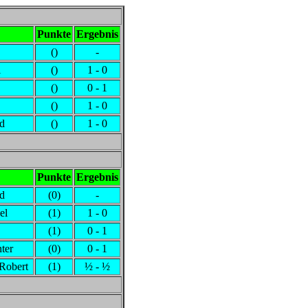
Punkte
Ergebnis
()
-
i
()
1 - 0
()
0 - 1
()
1 - 0
rd
()
1 - 0
Punkte
Ergebnis
rd
(0)
-
el
(1)
1 - 0
(1)
0 - 1
ter
(0)
0 - 1
,Robert
(1)
½ - ½