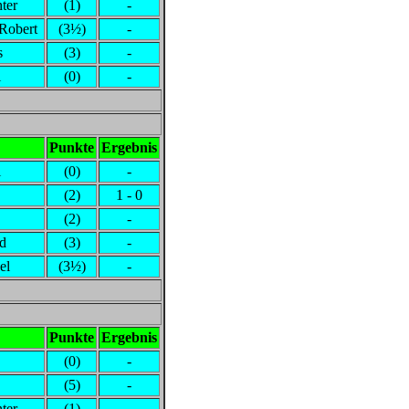
ter
(1)
-
,Robert
(3½)
-
s
(3)
-
i
(0)
-
Punkte
Ergebnis
i
(0)
-
(2)
1 - 0
(2)
-
rd
(3)
-
el
(3½)
-
Punkte
Ergebnis
(0)
-
(5)
-
ter
(1)
-