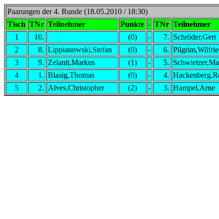
Paarungen der 4. Runde (18.05.2010 / 18:30)
Tisch
TNr
Teilnehmer
Punkte
-
TNr
Teilnehmer
1
10.
(0)
-
7.
Schröder,Gert
2
8.
Lippianowski,Stefan
(0)
-
6.
Pilgrim,Wilfri
3
9.
Zelanti,Markus
(1)
-
5.
Schwietzer,Ma
4
1.
Blasig,Thomas
(0)
-
4.
Hackenberg,R
5
2.
Alves,Christopher
(2)
-
3.
Hampel,Arne