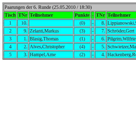
Paarungen der 6. Runde (25.05.2010 / 18:30)
Tisch
TNr
Teilnehmer
Punkte
-
TNr
Teilnehmer
1
10.
(0)
-
8.
Lippianowski,
2
9.
Zelanti,Markus
(3)
-
7.
Schröder,Gert
3
1.
Blasig,Thomas
(1)
-
6.
Pilgrim,Wilfri
4
2.
Alves,Christopher
(4)
-
5.
Schwietzer,Ma
5
3.
Hampel,Arne
(2)
-
4.
Hackenberg,R