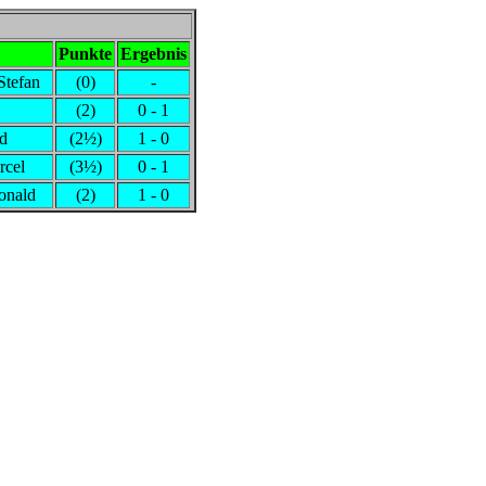
Punkte
Ergebnis
Stefan
(0)
-
(2)
0 - 1
ed
(2½)
1 - 0
rcel
(3½)
0 - 1
onald
(2)
1 - 0