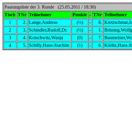
Paarungsliste der 3. Runde (25.05.2011 / 18:30)
Tisch
TNr
Teilnehmer
Punkte
-
TNr
Teilnehmer
1
2.
Lange,Andreas
(½)
-
8.
Kretzschmar,J
2
3.
Schindler,Rudolf,Dr.
(½)
-
1.
Brüning,Wolf
3
4.
Koischwitz,Wanja
(0)
-
7.
Baumeister,Wo
4
5.
Schilly,Hans-Joachim
(1)
-
6.
Körlin,Hans-J