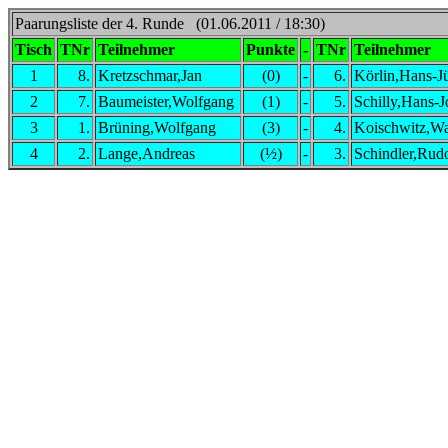
Paarungsliste der 4. Runde (01.06.2011 / 18:30)
Tisch
TNr
Teilnehmer
Punkte
-
TNr
Teilnehmer
1
8.
Kretzschmar,Jan
(0)
-
6.
Körlin,Hans-J
2
7.
Baumeister,Wolfgang
(1)
-
5.
Schilly,Hans-
3
1.
Brüning,Wolfgang
(3)
-
4.
Koischwitz,W
4
2.
Lange,Andreas
(½)
-
3.
Schindler,Rudo