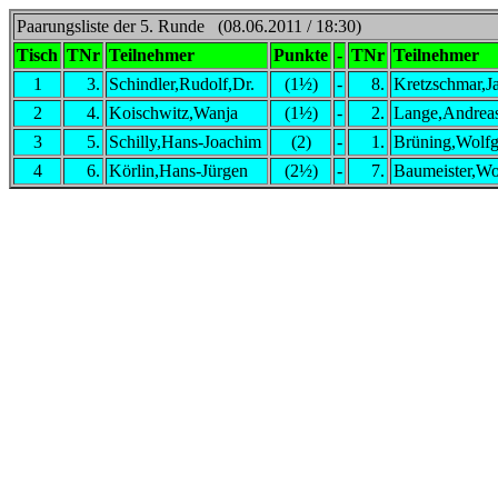
Paarungsliste der 5. Runde (08.06.2011 / 18:30)
Tisch
TNr
Teilnehmer
Punkte
-
TNr
Teilnehmer
1
3.
Schindler,Rudolf,Dr.
(1½)
-
8.
Kretzschmar,J
2
4.
Koischwitz,Wanja
(1½)
-
2.
Lange,Andrea
3
5.
Schilly,Hans-Joachim
(2)
-
1.
Brüning,Wolf
4
6.
Körlin,Hans-Jürgen
(2½)
-
7.
Baumeister,Wo