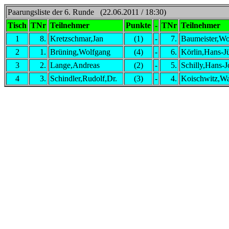
Paarungsliste der 6. Runde (22.06.2011 / 18:30)
Tisch
TNr
Teilnehmer
Punkte
-
TNr
Teilnehmer
1
8.
Kretzschmar,Jan
(1)
-
7.
Baumeister,Wo
2
1.
Brüning,Wolfgang
(4)
-
6.
Körlin,Hans-J
3
2.
Lange,Andreas
(2)
-
5.
Schilly,Hans-
4
3.
Schindler,Rudolf,Dr.
(3)
-
4.
Koischwitz,W