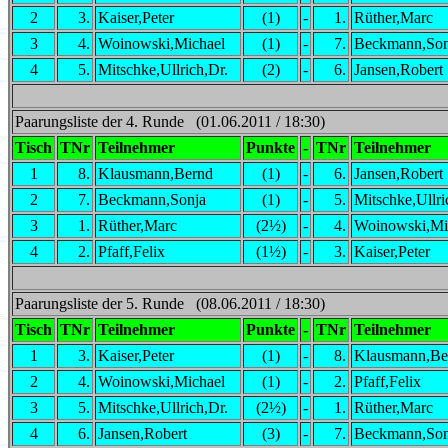
2
3.
Kaiser,Peter
(1)
-
1.
Rüther,Marc
3
4.
Woinowski,Michael
(1)
-
7.
Beckmann,Son
4
5.
Mitschke,Ullrich,Dr.
(2)
-
6.
Jansen,Robert
Paarungsliste der 4. Runde (01.06.2011 / 18:30)
Tisch
TNr
Teilnehmer
Punkte
-
TNr
Teilnehmer
1
8.
Klausmann,Bernd
(1)
-
6.
Jansen,Robert
2
7.
Beckmann,Sonja
(1)
-
5.
Mitschke,Ullri
3
1.
Rüther,Marc
(2½)
-
4.
Woinowski,Mi
4
2.
Pfaff,Felix
(1½)
-
3.
Kaiser,Peter
Paarungsliste der 5. Runde (08.06.2011 / 18:30)
Tisch
TNr
Teilnehmer
Punkte
-
TNr
Teilnehmer
1
3.
Kaiser,Peter
(1)
-
8.
Klausmann,Be
2
4.
Woinowski,Michael
(1)
-
2.
Pfaff,Felix
3
5.
Mitschke,Ullrich,Dr.
(2½)
-
1.
Rüther,Marc
4
6.
Jansen,Robert
(3)
-
7.
Beckmann,Son