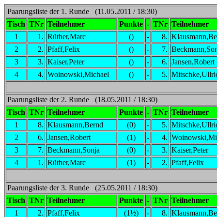
Paarungsliste der 1. Runde (11.05.2011 / 18:30)
Tisch
TNr
Teilnehmer
Punkte
-
TNr
Teilnehmer
1
1.
Rüther,Marc
()
-
8.
Klausmann,Be
2
2.
Pfaff,Felix
()
-
7.
Beckmann,Son
3
3.
Kaiser,Peter
()
-
6.
Jansen,Robert
4
4.
Woinowski,Michael
()
-
5.
Mitschke,Ullri
Paarungsliste der 2. Runde (18.05.2011 / 18:30)
Tisch
TNr
Teilnehmer
Punkte
-
TNr
Teilnehmer
1
8.
Klausmann,Bernd
(0)
-
5.
Mitschke,Ullri
2
6.
Jansen,Robert
(1)
-
4.
Woinowski,Mi
3
7.
Beckmann,Sonja
(0)
-
3.
Kaiser,Peter
4
1.
Rüther,Marc
(1)
-
2.
Pfaff,Felix
Paarungsliste der 3. Runde (25.05.2011 / 18:30)
Tisch
TNr
Teilnehmer
Punkte
-
TNr
Teilnehmer
1
2.
Pfaff,Felix
(1½)
-
8.
Klausmann,Be