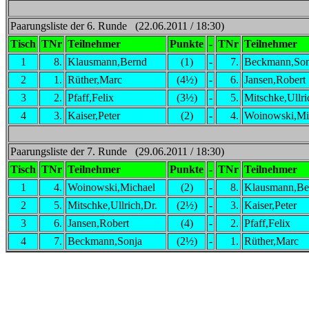
Paarungsliste der 6. Runde (22.06.2011 / 18:30)
Tisch
TNr
Teilnehmer
Punkte
-
TNr
Teilnehmer
1
8.
Klausmann,Bernd
(1)
-
7.
Beckmann,Son
2
1.
Rüther,Marc
(4½)
-
6.
Jansen,Robert
3
2.
Pfaff,Felix
(3½)
-
5.
Mitschke,Ullri
4
3.
Kaiser,Peter
(2)
-
4.
Woinowski,Mi
Paarungsliste der 7. Runde (29.06.2011 / 18:30)
Tisch
TNr
Teilnehmer
Punkte
-
TNr
Teilnehmer
1
4.
Woinowski,Michael
(2)
-
8.
Klausmann,Be
2
5.
Mitschke,Ullrich,Dr.
(2½)
-
3.
Kaiser,Peter
3
6.
Jansen,Robert
(4)
-
2.
Pfaff,Felix
4
7.
Beckmann,Sonja
(2½)
-
1.
Rüther,Marc