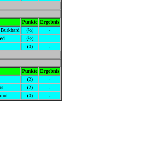
Punkte
Ergebnis
,Burkhard
(½)
-
ied
(½)
-
(0)
-
Punkte
Ergebnis
(2)
-
us
(2)
-
lmut
(0)
-