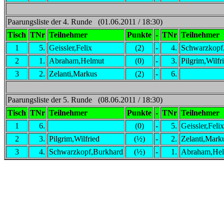
Paarungsliste der 4. Runde (01.06.2011 / 18:30)
Tisch
TNr
Teilnehmer
Punkte
-
TNr
Teilnehmer
1
5.
Geissler,Felix
(2)
-
4.
Schwarzkopf
2
1.
Abraham,Helmut
(0)
-
3.
Pilgrim,Wilfr
3
2.
Zelanti,Markus
(2)
-
6.
Paarungsliste der 5. Runde (08.06.2011 / 18:30)
Tisch
TNr
Teilnehmer
Punkte
-
TNr
Teilnehmer
1
6.
(0)
-
5.
Geissler,Felix
2
3.
Pilgrim,Wilfried
(½)
-
2.
Zelanti,Mark
3
4.
Schwarzkopf,Burkhard
(½)
-
1.
Abraham,He