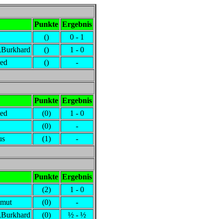
Punkte
Ergebnis
()
0 - 1
,Burkhard
()
1 - 0
ied
()
-
Punkte
Ergebnis
ied
(0)
1 - 0
(0)
-
us
(1)
-
Punkte
Ergebnis
(2)
1 - 0
lmut
(0)
-
,Burkhard
(0)
½ - ½