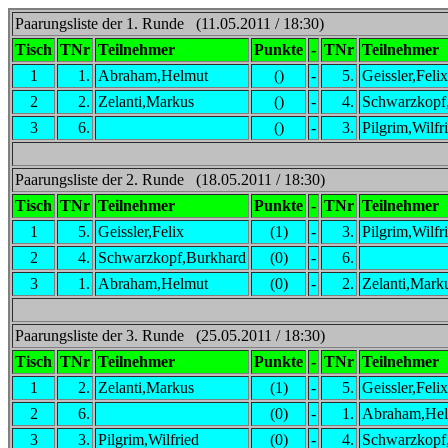
Paarungsliste der 1. Runde (11.05.2011 / 18:30)
Tisch
TNr
Teilnehmer
Punkte
-
TNr
Teilnehmer
1
1.
Abraham,Helmut
()
-
5.
Geissler,Felix
2
2.
Zelanti,Markus
()
-
4.
Schwarzkopf
3
6.
()
-
3.
Pilgrim,Wilfr
Paarungsliste der 2. Runde (18.05.2011 / 18:30)
Tisch
TNr
Teilnehmer
Punkte
-
TNr
Teilnehmer
1
5.
Geissler,Felix
(1)
-
3.
Pilgrim,Wilfr
2
4.
Schwarzkopf,Burkhard
(0)
-
6.
3
1.
Abraham,Helmut
(0)
-
2.
Zelanti,Mark
Paarungsliste der 3. Runde (25.05.2011 / 18:30)
Tisch
TNr
Teilnehmer
Punkte
-
TNr
Teilnehmer
1
2.
Zelanti,Markus
(1)
-
5.
Geissler,Felix
2
6.
(0)
-
1.
Abraham,He
3
3.
Pilgrim,Wilfried
(0)
-
4.
Schwarzkopf