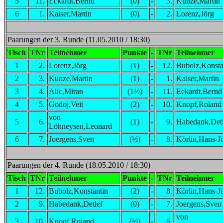
5
11.
Eckardt,Bernd
(0)
-
3.
Kunze,Martin
6
1.
Kaiser,Martin
(0)
-
2.
Lorenz,Jörg
Paarungen der 3. Runde (11.05.2010 / 18:30)
Tisch
TNr
Teilnehmer
Punkte
-
TNr
Teilnehmer
1
2.
Lorenz,Jörg
(1)
-
12.
Bubolz,Konsta
2
3.
Kunze,Martin
(1)
-
1.
Kaiser,Martin
3
4.
Alic,Miran
(1½)
-
11.
Eckardt,Bernd
4
5.
Godoj,Veit
(2)
-
10.
Knopf,Roland
von
5
6.
(1)
-
9.
Habedank,Detl
Löhneysen,Leonard
6
7.
Joergens,Sven
(½)
-
8.
Körlin,Hans-J
Paarungen der 4. Runde (18.05.2010 / 18:30)
Tisch
TNr
Teilnehmer
Punkte
-
TNr
Teilnehmer
1
12.
Bubolz,Konstantin
(2)
-
8.
Körlin,Hans-J
2
9.
Habedank,Detlef
(0)
-
7.
Joergens,Sven
von
3
10.
Knopf,Roland
(½)
-
6.