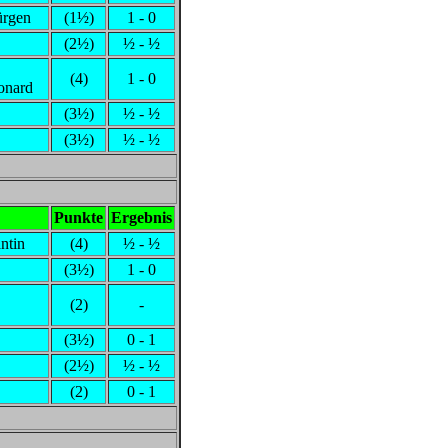
ürgen
(1½)
1 - 0
(2½)
½ - ½
(4)
1 - 0
onard
(3½)
½ - ½
(3½)
½ - ½
Punkte
Ergebnis
ntin
(4)
½ - ½
(3½)
1 - 0
(2)
-
(3½)
0 - 1
(2½)
½ - ½
(2)
0 - 1