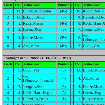
Tisch
TNr
Teilnehmer
Punkte
-
TNr
Teilnehmer
1
12.
Bubolz,Konstantin
(4½)
-
10.
Knopf,Roland
2
11.
Eckardt,Bernd
(3)
-
9.
Habedank,Detl
3
1.
Kaiser,Martin
(4½)
-
8.
Körlin,Hans-J
4
2.
Lorenz,Jörg
(2)
-
7.
Joergens,Sven
von
5
3.
Kunze,Martin
(3½)
-
6.
Löhneysen,Le
6
4.
Alic,Miran
(4½)
-
5.
Godoj,Veit
Paarungen der 9. Runde (15.06.2010 / 18:30)
Tisch
TNr
Teilnehmer
Punkte
-
TNr
Teilnehmer
1
5.
Godoj,Veit
(5)
-
12.
Bubolz,Konsta
von
2
6.
(4)
-
4.
Alic,Miran
Löhneysen,Leonard
3
7.
Joergens,Sven
(3)
-
3.
Kunze,Martin
4
8.
Körlin,Hans-Jürgen
(2)
-
2.
Lorenz,Jörg
5
9.
Habedank,Detlef
(1)
-
1.
Kaiser,Martin
6
10.
Knopf,Roland
(3)
-
11.
Eckardt,Bernd