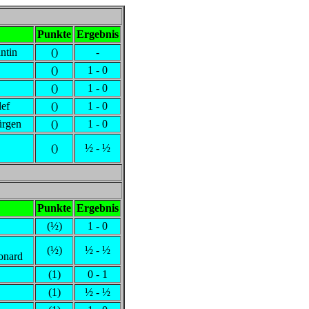
Punkte
Ergebnis
ntin
()
-
()
1 - 0
()
1 - 0
ef
()
1 - 0
ürgen
()
1 - 0
()
½ - ½
Punkte
Ergebnis
(½)
1 - 0
(½)
½ - ½
onard
(1)
0 - 1
(1)
½ - ½