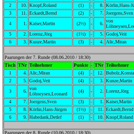
2
10.
Knopf,Roland
(1)
-
8.
Körlin,Hans-J
3
11.
Eckardt,Bernd
(2)
-
7.
Joergens,Sven
von
4
1.
Kaiser,Martin
(2½)
-
6.
Löhneysen,Le
5
2.
Lorenz,Jörg
(1½)
-
5.
Godoj,Veit
6
3.
Kunze,Martin
(3)
-
4.
Alic,Miran
Paarungen der 7. Runde (08.06.2010 / 18:30)
Tisch
TNr
Teilnehmer
Punkte
-
TNr
Teilnehmer
1
4.
Alic,Miran
(4)
-
12.
Bubolz,Konsta
2
5.
Godoj,Veit
(4)
-
3.
Kunze,Martin
von
3
6.
(4)
-
2.
Lorenz,Jörg
Löhneysen,Leonard
4
7.
Joergens,Sven
(3)
-
1.
Kaiser,Martin
5
8.
Körlin,Hans-Jürgen
(1½)
-
11.
Eckardt,Bernd
6
9.
Habedank,Detlef
(1)
-
10.
Knopf,Roland
Paarungen der 8. Runde (10.06.2010 / 18:30)