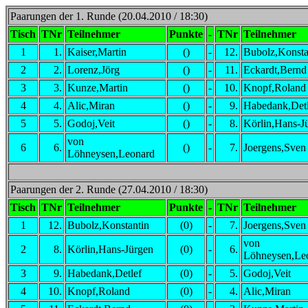
Paarungen der 1. Runde (20.04.2010 / 18:30)
Tisch
TNr
Teilnehmer
Punkte
-
TNr
Teilnehmer
1
1.
Kaiser,Martin
()
-
12.
Bubolz,Konsta
2
2.
Lorenz,Jörg
()
-
11.
Eckardt,Bernd
3
3.
Kunze,Martin
()
-
10.
Knopf,Roland
4
4.
Alic,Miran
()
-
9.
Habedank,Detl
5
5.
Godoj,Veit
()
-
8.
Körlin,Hans-J
von
6
6.
()
-
7.
Joergens,Sven
Löhneysen,Leonard
Paarungen der 2. Runde (27.04.2010 / 18:30)
Tisch
TNr
Teilnehmer
Punkte
-
TNr
Teilnehmer
1
12.
Bubolz,Konstantin
(0)
-
7.
Joergens,Sven
von
2
8.
Körlin,Hans-Jürgen
(0)
-
6.
Löhneysen,Le
3
9.
Habedank,Detlef
(0)
-
5.
Godoj,Veit
4
10.
Knopf,Roland
(0)
-
4.
Alic,Miran