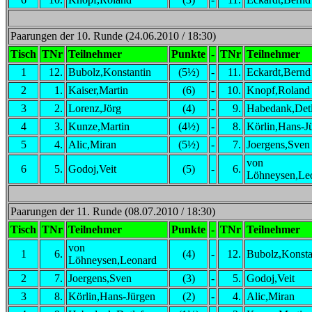
Paarungen der 10. Runde (24.06.2010 / 18:30)
Tisch
TNr
Teilnehmer
Punkte
-
TNr
Teilnehmer
1
12.
Bubolz,Konstantin
(5½)
-
11.
Eckardt,Bernd
2
1.
Kaiser,Martin
(6)
-
10.
Knopf,Roland
3
2.
Lorenz,Jörg
(4)
-
9.
Habedank,Detl
4
3.
Kunze,Martin
(4½)
-
8.
Körlin,Hans-J
5
4.
Alic,Miran
(5½)
-
7.
Joergens,Sven
von
6
5.
Godoj,Veit
(5)
-
6.
Löhneysen,Le
Paarungen der 11. Runde (08.07.2010 / 18:30)
Tisch
TNr
Teilnehmer
Punkte
-
TNr
Teilnehmer
von
1
6.
(4)
-
12.
Bubolz,Konsta
Löhneysen,Leonard
2
7.
Joergens,Sven
(3)
-
5.
Godoj,Veit
3
8.
Körlin,Hans-Jürgen
(2)
-
4.
Alic,Miran