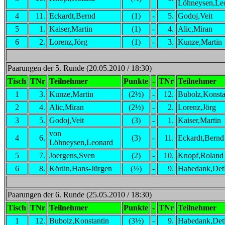
Löhneysen,Le
4
11.
Eckardt,Bernd
(1)
-
5.
Godoj,Veit
5
1.
Kaiser,Martin
(1)
-
4.
Alic,Miran
6
2.
Lorenz,Jörg
(1)
-
3.
Kunze,Martin
Paarungen der 5. Runde (20.05.2010 / 18:30)
Tisch
TNr
Teilnehmer
Punkte
-
TNr
Teilnehmer
1
3.
Kunze,Martin
(2½)
-
12.
Bubolz,Konsta
2
4.
Alic,Miran
(2½)
-
2.
Lorenz,Jörg
3
5.
Godoj,Veit
(3)
-
1.
Kaiser,Martin
von
4
6.
(3)
-
11.
Eckardt,Bernd
Löhneysen,Leonard
5
7.
Joergens,Sven
(2)
-
10.
Knopf,Roland
6
8.
Körlin,Hans-Jürgen
(½)
-
9.
Habedank,Detl
Paarungen der 6. Runde (25.05.2010 / 18:30)
Tisch
TNr
Teilnehmer
Punkte
-
TNr
Teilnehmer
1
12.
Bubolz,Konstantin
(3½)
-
9.
Habedank,Detl