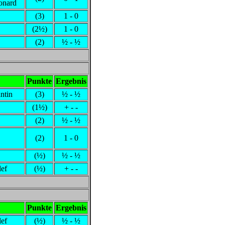
onard
(3)
1 - 0
(2½)
1 - 0
(2)
½ - ½
Punkte
Ergebnis
ntin
(3)
½ - ½
(1½)
+ - -
(2)
½ - ½
(2)
1 - 0
(½)
½ - ½
ef
(½)
+ - -
Punkte
Ergebnis
ef
(½)
½ - ½