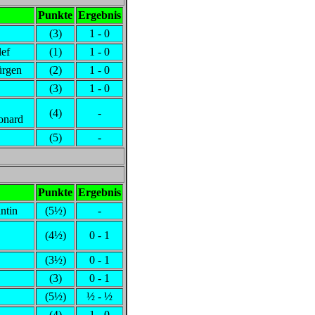
Punkte
Ergebnis
(3)
1 - 0
ef
(1)
1 - 0
ürgen
(2)
1 - 0
(3)
1 - 0
(4)
-
onard
(5)
-
Punkte
Ergebnis
ntin
(5½)
-
(4½)
0 - 1
(3½)
0 - 1
(3)
0 - 1
(5½)
½ - ½
(4)
1 - 0