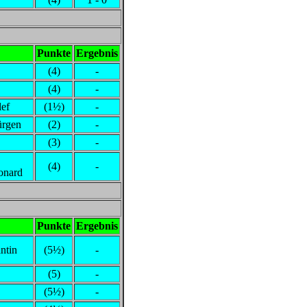
Punkte
Ergebnis
(4)
-
(4)
-
ef
(1½)
-
ürgen
(2)
-
(3)
-
(4)
-
onard
Punkte
Ergebnis
ntin
(5½)
-
(5)
-
(5½)
-