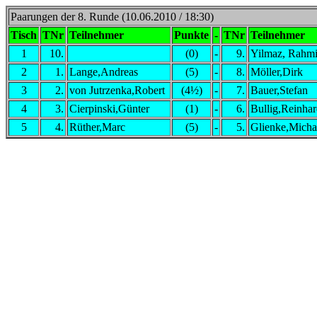
Paarungen der 8. Runde (10.06.2010 / 18:30)
Tisch
TNr
Teilnehmer
Punkte
-
TNr
Teilnehmer
1
10.
(0)
-
9.
Yilmaz, Rahm
2
1.
Lange,Andreas
(5)
-
8.
Möller,Dirk
3
2.
von Jutrzenka,Robert
(4½)
-
7.
Bauer,Stefan
4
3.
Cierpinski,Günter
(1)
-
6.
Bullig,Reinha
5
4.
Rüther,Marc
(5)
-
5.
Glienke,Micha