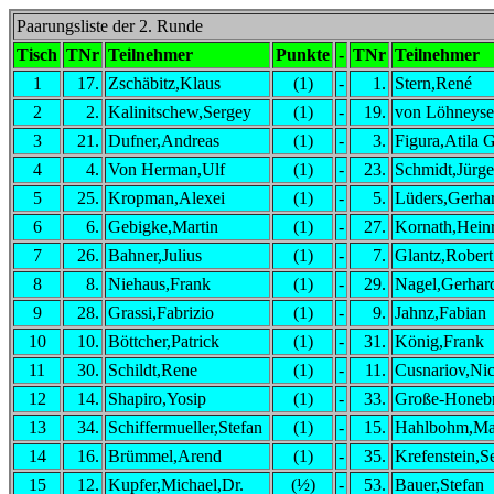
Paarungsliste der 2. Runde
Tisch
TNr
Teilnehmer
Punkte
-
TNr
Teilnehmer
1
17.
Zschäbitz,Klaus
(1)
-
1.
Stern,René
2
2.
Kalinitschew,Sergey
(1)
-
19.
von Löhneyse
3
21.
Dufner,Andreas
(1)
-
3.
Figura,Atila 
4
4.
Von Herman,Ulf
(1)
-
23.
Schmidt,Jürg
5
25.
Kropman,Alexei
(1)
-
5.
Lüders,Gerha
6
6.
Gebigke,Martin
(1)
-
27.
Kornath,Hein
7
26.
Bahner,Julius
(1)
-
7.
Glantz,Robert
8
8.
Niehaus,Frank
(1)
-
29.
Nagel,Gerhar
9
28.
Grassi,Fabrizio
(1)
-
9.
Jahnz,Fabian
10
10.
Böttcher,Patrick
(1)
-
31.
König,Frank
11
30.
Schildt,Rene
(1)
-
11.
Cusnariov,Nic
12
14.
Shapiro,Yosip
(1)
-
33.
Große-Honebr
13
34.
Schiffermueller,Stefan
(1)
-
15.
Hahlbohm,Mat
14
16.
Brümmel,Arend
(1)
-
35.
Krefenstein,S
15
12.
Kupfer,Michael,Dr.
(½)
-
53.
Bauer,Stefan