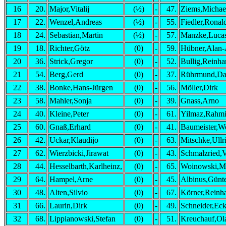
16
20.
Major,Vitalij
(½)
-
47.
Ziems,Michae
17
22.
Wenzel,Andreas
(½)
-
55.
Fiedler,Ronal
18
24.
Sebastian,Martin
(½)
-
57.
Manzke,Luca
19
18.
Richter,Götz
(0)
-
59.
Hübner,Alan-
20
36.
Strick,Gregor
(0)
-
52.
Bullig,Reinha
21
54.
Berg,Gerd
(0)
-
37.
Rührmund,Da
22
38.
Bonke,Hans-Jürgen
(0)
-
56.
Möller,Dirk
23
58.
Mahler,Sonja
(0)
-
39.
Gnass,Arno
24
40.
Kleine,Peter
(0)
-
61.
Yilmaz,Rahm
25
60.
Gnaß,Erhard
(0)
-
41.
Baumeister,W
26
42.
Uckar,Klaudijo
(0)
-
63.
Mitschke,Ullr
27
62.
Wierzbicki,Jirawat
(0)
-
43.
Schmalzried,V
28
44.
Hesselbarth,Karlheinz,
(0)
-
65.
Woinowski,Mi
29
64.
Hampel,Arne
(0)
-
45.
Albinus,Günte
30
48.
Alten,Silvio
(0)
-
67.
Körner,Reinh
31
66.
Laurin,Dirk
(0)
-
49.
Schneider,Eck
32
68.
Lippianowski,Stefan
(0)
-
51.
Kreuchauf,Ol