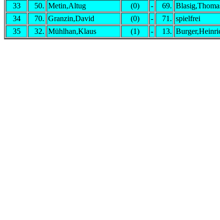
33
50.
Metin,Altug
(0)
-
69.
Blasig,Thoma
34
70.
Granzin,David
(0)
-
71.
spielfrei
35
32.
Mühlhan,Klaus
(1)
-
13.
Burger,Heinri