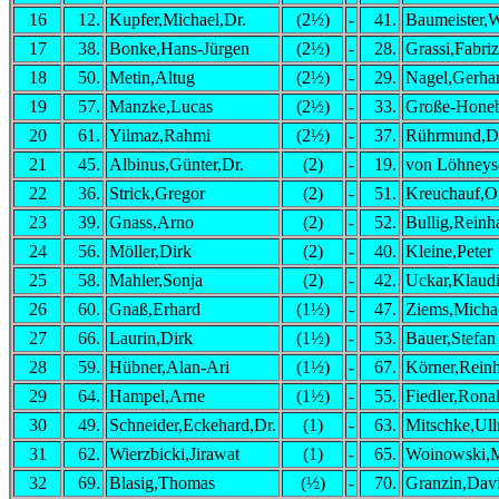
16
12.
Kupfer,Michael,Dr.
(2½)
-
41.
Baumeister,
17
38.
Bonke,Hans-Jürgen
(2½)
-
28.
Grassi,Fabriz
18
50.
Metin,Altug
(2½)
-
29.
Nagel,Gerha
19
57.
Manzke,Lucas
(2½)
-
33.
Große-Honebr
20
61.
Yilmaz,Rahmi
(2½)
-
37.
Rührmund,Da
21
45.
Albinus,Günter,Dr.
(2)
-
19.
von Löhneys
22
36.
Strick,Gregor
(2)
-
51.
Kreuchauf,O
23
39.
Gnass,Arno
(2)
-
52.
Bullig,Reinh
24
56.
Möller,Dirk
(2)
-
40.
Kleine,Peter
25
58.
Mahler,Sonja
(2)
-
42.
Uckar,Klaudi
26
60.
Gnaß,Erhard
(1½)
-
47.
Ziems,Micha
27
66.
Laurin,Dirk
(1½)
-
53.
Bauer,Stefan
28
59.
Hübner,Alan-Ari
(1½)
-
67.
Körner,Rein
29
64.
Hampel,Arne
(1½)
-
55.
Fiedler,Rona
30
49.
Schneider,Eckehard,Dr.
(1)
-
63.
Mitschke,Ull
31
62.
Wierzbicki,Jirawat
(1)
-
65.
Woinowski,M
32
69.
Blasig,Thomas
(½)
-
70.
Granzin,Dav