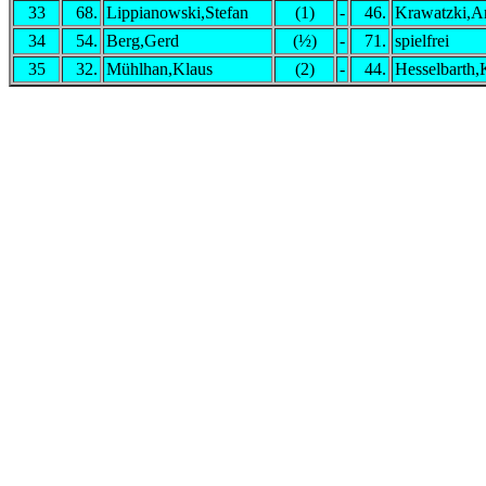
33
68.
Lippianowski,Stefan
(1)
-
46.
Krawatzki,A
34
54.
Berg,Gerd
(½)
-
71.
spielfrei
35
32.
Mühlhan,Klaus
(2)
-
44.
Hesselbarth,