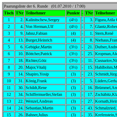
Paarungsliste der 6. Runde (01.07.2010 / 17:00)
Tisch
TNr
Teilnehmer
Punkte
-
TNr
Teilnehmer
1
2.
Kalinitschew,Sergey
(4½)
-
3.
Figura,Atila
2
4.
Von Herman,Ulf
(4½)
-
7.
Glantz,Rober
3
9.
Jahnz,Fabian
(4)
-
1.
Stern,René
4
13.
Burger,Heinrich
(4)
-
8.
Niehaus,Fra
5
6.
Gebigke,Martin
(3½)
-
21.
Dufner,Andr
6
10.
Böttcher,Patrick
(3½)
-
25.
Kropman,Ale
7
18.
Richter,Götz
(3½)
-
11.
Cusnariov,Ni
8
20.
Major,Vitalij
(3½)
-
15.
Hahlbohm,Ma
9
14.
Shapiro,Yosip
(3)
-
23.
Schmidt,Jürg
10
31.
König,Frank
(3)
-
5.
Lüders,Gerh
11
30.
Schildt,Rene
(3)
-
16.
Brümmel,Ar
12
34.
Schiffermueller,Stefan
(3)
-
17.
Zschäbitz,Kl
13
22.
Wenzel,Andreas
(3)
-
27.
Kornath,Hein
14
24.
Sebastian,Martin
(3)
-
43.
Schmalzried,
15
26.
Bahner,Julius
(3)
-
35.
Krefenstein,