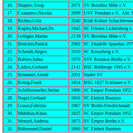
16.
Shapiro,Yosip
2071
SV Berolina Mitte e.V.
17.
Cusnariov,Nicolai
2099
USV Potsdam e.V., Abt. 
18.
Richter,Götz
2040
Klub Kölner Schachfreun
19.
Kupfer,Michael,Dr.
1945
SC Friesen Lichtenberg e.
20.
Gebigke,Martin
2139
SV Berolina Mitte e.V.
21.
Böttcher,Patrick
2082
SC Zitadelle Spandau 19
22.
Schmidt,Jürgen
1910
SC Kreuzberg e.V.
23.
Bahner,Julius
1979
SSV Rotation Berlin e.V.
24.
Lüders,Gerhard
2141
BSC Rehberge 1945 e.V.
25.
Brümmel,Arend
2051
Stader SV
26.
König,Frank
1814
BSG 1827 Eckbauer e.V.
27.
Schiffermueller,Stefan
1800
SC Empor Potsdam 1952 
28.
Nagel,Gerhard
1816
SC Einheit Bautzen
29.
Grassi,Fabrizio
1867
SV Berlin-Friedrichstadt
30.
Mühlhan,Klaus
1825
SC Empor Potsdam 1952 
31.
Wenzel,Andreas
1875
SV Empor Berlin e.V.
32.
Rührmund,Daniel
1860
SC Einheit Bautzen