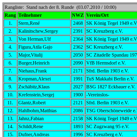
Rangliste: Stand nach der 8. Runde (03.07.2010 / 10:00)
Rang
Teilnehmer
NWZ
Verein/Ort
1.
Stern,René
2468
SK König Tegel 1949 e.V
2.
Kalinitschew,Sergey
2391
SC Kreuzberg e.V.
3.
Von Herman,Ulf
2364
SK König Tegel 1949 e.V
4.
Figura,Atila Gajo
2362
SC Kreuzberg e.V.
5.
Major,Vitalij
2050
SC Zitadelle Spandau 19
6.
Burger,Heinrich
2090
VfB Hermsdorf e.V.
7.
Niehaus,Frank
2171
Sfrd. Berlin 1903 e.V.
8.
Kropman,Alexei
1991
TuS Makkabi Berlin e.V.
9.
Zschäbitz,Klaus
2027
BSG 1827 Eckbauer e.V.
10.
Krefenstein,Sergej
1900
-Vereinslos-
11.
Glantz,Robert
2121
Sfrd. Berlin 1903 e.V.
12.
Hahlbohm,Matthias
2086
TSG Oberschöneweide e.
13.
Jahnz,Fabian
2158
SK König Tegel 1949 e.V
14.
Schildt,Rene
1893
SC Zugzwang 95 e.V.
15.
Dufner,Andreas
1996
SC Kreuzberg e.V.