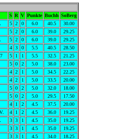
S
R
V
Punkte
Buchh
SoBerg
.
5
2
0
6.0
40.5
30.00
5
2
0
6.0
39.0
29.25
.
5
2
0
6.0
39.0
29.25
4
3
0
5.5
40.5
28.50
77
5
1
1
5.5
32.5
21.25
5
0
2
5.0
38.0
23.00
4
2
1
5.0
34.5
22.25
4
2
1
5.0
33.5
20.00
5
0
2
5.0
32.0
18.00
5
0
2
5.0
29.5
17.50
4
1
2
4.5
37.5
20.00
V.
4
1
2
4.5
36.0
19.25
.
3
3
1
4.5
35.0
19.25
3
3
1
4.5
35.0
19.25
3
3
1
4.5
34.0
18.25