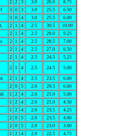
2
2
3
3.0
26.0
8.75
rf
3
0
3
3.0
25.5
6.50
3
0
4
3.0
25.5
6.00
t.
2
1
4
2.5
30.5
10.00
2
1
4
2.5
29.0
9.25
as
2
1
4
2.5
28.5
7.00
2
1
4
2.5
27.0
6.50
2
1
4
2.5
24.5
5.25
2
1
4
2.5
24.5
5.00
in
2
1
4
2.5
23.5
6.00
2
0
5
2.0
29.5
6.00
di
1
2
4
2.0
25.0
5.00
1
2
4
2.0
25.0
4.50
1
2
4
2.0
23.5
4.25
2
0
5
2.0
23.5
4.00
2
0
5
2.0
23.0
3.00
1
2
4
2.0
22.5
4.75