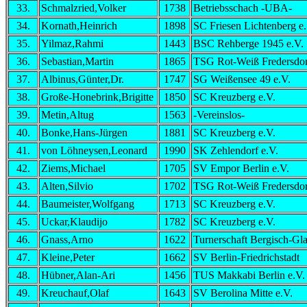
33.
Schmalzried,Volker
1738
Betriebsschach -UBA-
34.
Kornath,Heinrich
1898
SC Friesen Lichtenberg e.
35.
Yilmaz,Rahmi
1443
BSC Rehberge 1945 e.V.
36.
Sebastian,Martin
1865
TSG Rot-Weiß Fredersdor
37.
Albinus,Günter,Dr.
1747
SG Weißensee 49 e.V.
38.
Große-Honebrink,Brigitte
1850
SC Kreuzberg e.V.
39.
Metin,Altug
1563
-Vereinslos-
40.
Bonke,Hans-Jürgen
1881
SC Kreuzberg e.V.
41.
von Löhneysen,Leonard
1990
SK Zehlendorf e.V.
42.
Ziems,Michael
1705
SV Empor Berlin e.V.
43.
Alten,Silvio
1702
TSG Rot-Weiß Fredersdor
44.
Baumeister,Wolfgang
1713
SC Kreuzberg e.V.
45.
Uckar,Klaudijo
1782
SC Kreuzberg e.V.
46.
Gnass,Arno
1622
Turnerschaft Bergisch-Gl
47.
Kleine,Peter
1662
SV Berlin-Friedrichstadt
48.
Hübner,Alan-Ari
1456
TUS Makkabi Berlin e.V.
49.
Kreuchauf,Olaf
1643
SV Berolina Mitte e.V.