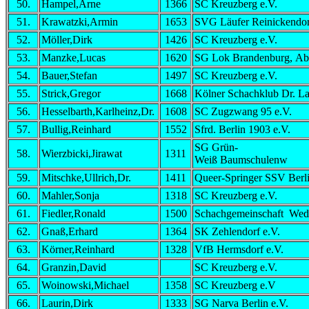
50.
Hampel,Arne
1366
SC Kreuzberg e.V.
51.
Krawatzki,Armin
1653
SVG Läufer Reinickendo
52.
Möller,Dirk
1426
SC Kreuzberg e.V.
53.
Manzke,Lucas
1620
SG Lok Brandenburg, Ab
54.
Bauer,Stefan
1497
SC Kreuzberg e.V.
55.
Strick,Gregor
1668
Kölner Schachklub Dr. L
56.
Hesselbarth,Karlheinz,Dr.
1608
SC Zugzwang 95 e.V.
57.
Bullig,Reinhard
1552
Sfrd. Berlin 1903 e.V.
SG Grün-
58.
Wierzbicki,Jirawat
1311
Weiß Baumschulenw
59.
Mitschke,Ullrich,Dr.
1411
Queer-Springer SSV Berl
60.
Mahler,Sonja
1318
SC Kreuzberg e.V.
61.
Fiedler,Ronald
1500
Schachgemeinschaft Wed
62.
Gnaß,Erhard
1364
SK Zehlendorf e.V.
63.
Körner,Reinhard
1328
VfB Hermsdorf e.V.
64.
Granzin,David
SC Kreuzberg e.V.
65.
Woinowski,Michael
1358
SC Kreuzberg e.V
66.
Laurin,Dirk
1333
SG Narva Berlin e.V.