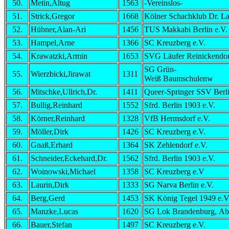
50.
Metin,Altug
1563
-Vereinslos-
51.
Strick,Gregor
1668
Kölner Schachklub Dr. L
52.
Hübner,Alan-Ari
1456
TUS Makkabi Berlin e.V.
53.
Hampel,Arne
1366
SC Kreuzberg e.V.
54.
Krawatzki,Armin
1653
SVG Läufer Reinickendo
SG Grün-
55.
Wierzbicki,Jirawat
1311
Weiß Baumschulenw
56.
Mitschke,Ullrich,Dr.
1411
Queer-Springer SSV Berl
57.
Bullig,Reinhard
1552
Sfrd. Berlin 1903 e.V.
58.
Körner,Reinhard
1328
VfB Hermsdorf e.V.
59.
Möller,Dirk
1426
SC Kreuzberg e.V.
60.
Gnaß,Erhard
1364
SK Zehlendorf e.V.
61.
Schneider,Eckehard,Dr.
1562
Sfrd. Berlin 1903 e.V.
62.
Woinowski,Michael
1358
SC Kreuzberg e.V
63.
Laurin,Dirk
1333
SG Narva Berlin e.V.
64.
Berg,Gerd
1453
SK König Tegel 1949 e.V
65.
Manzke,Lucas
1620
SG Lok Brandenburg, Ab
66.
Bauer,Stefan
1497
SC Kreuzberg e.V.