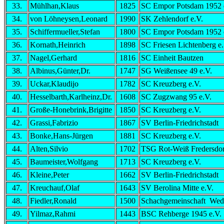
33.
Mühlhan,Klaus
1825
SC Empor Potsdam 1952 
34.
von Löhneysen,Leonard
1990
SK Zehlendorf e.V.
35.
Schiffermueller,Stefan
1800
SC Empor Potsdam 1952 
36.
Kornath,Heinrich
1898
SC Friesen Lichtenberg e.
37.
Nagel,Gerhard
1816
SC Einheit Bautzen
38.
Albinus,Günter,Dr.
1747
SG Weißensee 49 e.V.
39.
Uckar,Klaudijo
1782
SC Kreuzberg e.V.
40.
Hesselbarth,Karlheinz,Dr.
1608
SC Zugzwang 95 e.V.
41.
Große-Honebrink,Brigitte
1850
SC Kreuzberg e.V.
42.
Grassi,Fabrizio
1867
SV Berlin-Friedrichstadt
43.
Bonke,Hans-Jürgen
1881
SC Kreuzberg e.V.
44.
Alten,Silvio
1702
TSG Rot-Weiß Fredersdor
45.
Baumeister,Wolfgang
1713
SC Kreuzberg e.V.
46.
Kleine,Peter
1662
SV Berlin-Friedrichstadt
47.
Kreuchauf,Olaf
1643
SV Berolina Mitte e.V.
48.
Fiedler,Ronald
1500
Schachgemeinschaft Wed
49.
Yilmaz,Rahmi
1443
BSC Rehberge 1945 e.V.