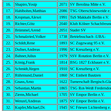
16.
Shapiro,Yosip
2071
SV Berolina Mitte e.V.
17.
Hahlbohm,Matthias
2086
TSG Oberschöneweide e.
18.
Kropman,Alexei
1991
TuS Makkabi Berlin e.V.
19.
Richter,Götz
2040
Klub Kölner Schachfreun
20.
Brümmel,Arend
2051
Stader SV
21.
Schmalzried,Volker
1738
Betriebsschach -UBA-
22.
Schildt,Rene
1893
SC Zugzwang 95 e.V.
23.
Dufner,Andreas
1996
SC Kreuzberg e.V.
24.
Bahner,Julius
1979
SSV Rotation Berlin e.V.
25.
König,Frank
1814
BSG 1827 Eckbauer e.V.
26.
Schmidt,Jürgen
1910
SC Kreuzberg e.V.
27.
Rührmund,Daniel
1860
SC Einheit Bautzen
28.
Gnass,Arno
1622
Turnerschaft Bergisch-Gl
29.
Sebastian,Martin
1865
TSG Rot-Weiß Fredersdor
30.
Ziems,Michael
1705
SV Empor Berlin e.V.
31.
Wenzel,Andreas
1875
SV Empor Berlin e.V.
32.
Kupfer,Michael,Dr.
1945
SC Friesen Lichtenberg e.