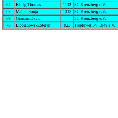
67.
Blasig,Thomas
1132
SC Kreuzberg e.V.
68.
Mahler,Sonja
1318
SC Kreuzberg e.V.
69.
Granzin,David
SC Kreuzberg e.V.
70.
Lippianowski,Stefan
923
Treptower SV 1949 e.V.