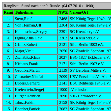
Rangliste: Stand nach der 9. Runde (04.07.2010 / 10:00)
Rang
Teilnehmer
NWZ
Verein/Ort
1.
Stern,René
2468
SK König Tegel 1949 e.V
2.
Von Herman,Ulf
2364
SK König Tegel 1949 e.V
3.
Kalinitschew,Sergey
2391
SC Kreuzberg e.V.
4.
Figura,Atila Gajo
2362
SC Kreuzberg e.V.
5.
Glantz,Robert
2121
Sfrd. Berlin 1903 e.V.
6.
Major,Vitalij
2050
SC Zitadelle Spandau 19
7.
Zschäbitz,Klaus
2027
BSG 1827 Eckbauer e.V.
8.
Niehaus,Frank
2171
Sfrd. Berlin 1903 e.V.
9.
Gebigke,Martin
2139
SV Berolina Mitte e.V.
10.
Cusnariov,Nicolai
2099
USV Potsdam e.V., Abt. 
11.
Lüders,Gerhard
2141
BSC Rehberge 1945 e.V.
12.
Krefenstein,Sergej
1900
-Vereinslos-
13.
Burger,Heinrich
2090
VfB Hermsdorf e.V.
14.
Jahnz,Fabian
2158
SK König Tegel 1949 e.V
15.
Böttcher,Patrick
2082
SC Zitadelle Spandau 19