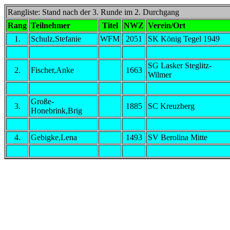
Rangliste: Stand nach der 3. Runde im 2. Durchgang
Rang
Teilnehmer
Titel
NWZ
Verein/Ort
1.
Schulz,Stefanie
WFM
2051
SK König Tegel 1949
SG Lasker Steglitz-
2.
Fischer,Anke
1663
Wilmer
Große-
3.
1885
SC Kreuzberg
Honebrink,Brig
4.
Gebigke,Lena
1493
SV Berolina Mitte