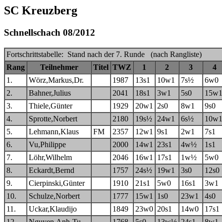
SC Kreuzberg
Schnellschach 08/2012
Fortschrittstabelle: Stand nach der 7. Runde (nach Rangliste)
Rang
Teilnehmer
Titel
TWZ
1
2
3
4
1.
Wörz,Markus,Dr.
1987
13s1
10w1
7s½
6w0
2.
Bahner,Julius
2041
18s1
3w1
5s0
15w
3.
Thiele,Günter
1929
20w1
2s0
8w1
9s0
4.
Sprotte,Norbert
2180
19s½
24w1
6s½
10w
5.
Lehmann,Klaus
FM
2357
12w1
9s1
2w1
7s1
6.
Vu,Philippe
2000
14w1
23s1
4w½
1s1
7.
Löhr,Wilhelm
2046
16w1
17s1
1w½
5w0
8.
Eckardt,Bernd
1757
24s½
19w1
3s0
12s0
9.
Cierpinski,Günter
1910
21s1
5w0
16s1
3w1
10.
Schulze,Norbert
1777
15w1
1s0
23w1
4s0
11.
Uckar,Klaudijo
1849
23w0
20s1
14w0
17s1
12.
Nguyen,Anh-Tu
1768
5s0
13w½
24s1
8w1