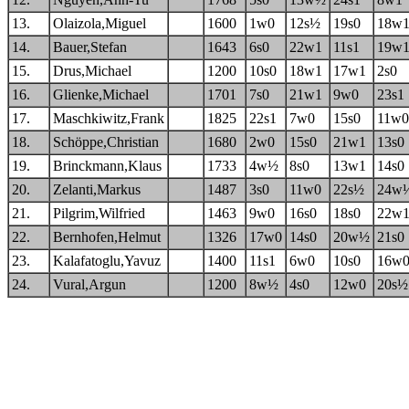
13.
Olaizola,Miguel
1600
1w0
12s½
19s0
18w
14.
Bauer,Stefan
1643
6s0
22w1
11s1
19w
15.
Drus,Michael
1200
10s0
18w1
17w1
2s0
16.
Glienke,Michael
1701
7s0
21w1
9w0
23s1
17.
Maschkiwitz,Frank
1825
22s1
7w0
15s0
11w0
18.
Schöppe,Christian
1680
2w0
15s0
21w1
13s0
19.
Brinckmann,Klaus
1733
4w½
8s0
13w1
14s0
20.
Zelanti,Markus
1487
3s0
11w0
22s½
24w
21.
Pilgrim,Wilfried
1463
9w0
16s0
18s0
22w
22.
Bernhofen,Helmut
1326
17w0
14s0
20w½
21s0
23.
Kalafatoglu,Yavuz
1400
11s1
6w0
10s0
16w
24.
Vural,Argun
1200
8w½
4s0
12w0
20s½