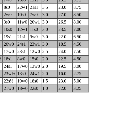
1
8s0
22w1
21s1
3.5
23.0
8.75
1
2w0
10s0
7w0
3.0
27.0
8.50
3s0
11w0
20w1
3.0
26.5
8.00
10s0
12w1
11s0
3.0
23.5
7.00
19s1
21s1
9w0
3.0
22.0
6.50
20w0
24s1
23w1
3.0
18.5
4.50
17w0
23s1
12w0
2.5
24.0
7.50
½
18s1
8w0
15s0
2.0
22.5
4.50
1
24s1
17w0
13w0
2.0
19.5
3.00
23w½
13s0
24w1
2.0
16.0
2.75
0
22s½
19w0
18s0
1.5
23.0
5.00
21w0
18w0
22s0
1.0
22.0
3.25