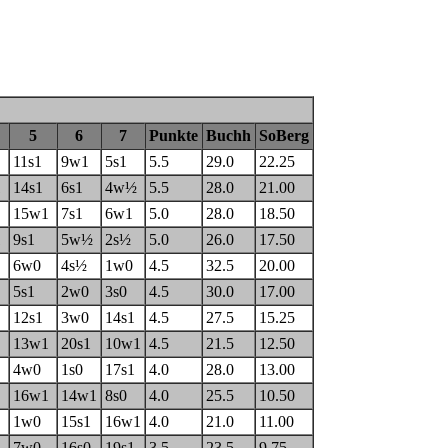
5
6
7
Punkte
Buchh
SoBerg
11s1
9w1
5s1
5.5
29.0
22.25
1
14s1
6s1
4w½
5.5
28.0
21.00
15w1
7s1
6w1
5.0
28.0
18.50
1
9s1
5w½
2s½
5.0
26.0
17.50
6w0
4s½
1w0
4.5
32.5
20.00
5s1
2w0
3s0
4.5
30.0
17.00
12s1
3w0
14s1
4.5
27.5
15.25
13w1
20s1
10w1
4.5
21.5
12.50
4w0
1s0
17s1
4.0
28.0
13.00
16w1
14w1
8s0
4.0
25.5
10.50
1w0
15s1
16w1
4.0
21.0
11.00
7w0
16s0
19s1
3.5
23.5
9.75