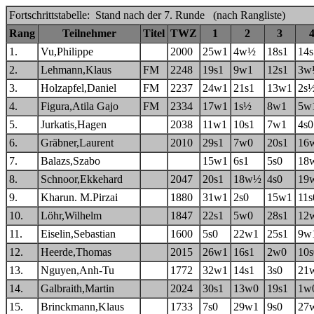
Fortschrittstabelle: Stand nach der 7. Runde (nach Rangliste)
Rang
Teilnehmer
Titel
TWZ
1
2
3
1.
Vu,Philippe
2000
25w1
4w½
18s1
14s
2.
Lehmann,Klaus
FM
2248
19s1
9w1
12s1
3w
3.
Holzapfel,Daniel
FM
2237
24w1
21s1
13w1
2s
4.
Figura,Atila Gajo
FM
2334
17w1
1s½
8w1
5w
5.
Jurkatis,Hagen
2038
11w1
10s1
7w1
4s0
6.
Gräbner,Laurent
2010
29s1
7w0
20s1
16
7.
Balazs,Szabo
15w1
6s1
5s0
18
8.
Schnoor,Ekkehard
2047
20s1
18w½
4s0
19
9.
Kharun. M.Pirzai
1880
31w1
2s0
15w1
11s
10.
Löhr,Wilhelm
1847
22s1
5w0
28s1
12
11.
Eiselin,Sebastian
1600
5s0
22w1
25s1
9w
12.
Heerde,Thomas
2015
26w1
16s1
2w0
10s
13.
Nguyen,Anh-Tu
1772
32w1
14s1
3s0
21
14.
Galbraith,Martin
2024
30s1
13w0
19s1
1w
15.
Brinckmann,Klaus
1733
7s0
29w1
9s0
27