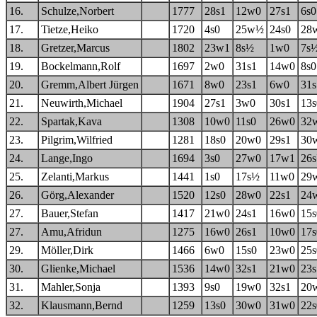
16.
Schulze,Norbert
1777
28s1
12w0
27s1
6s0
17.
Tietze,Heiko
1720
4s0
25w½
24s0
28
18.
Gretzer,Marcus
1802
23w1
8s½
1w0
7s
19.
Bockelmann,Rolf
1697
2w0
31s1
14w0
8s0
20.
Gremm,Albert Jürgen
1671
8w0
23s1
6w0
31s
21.
Neuwirth,Michael
1904
27s1
3w0
30s1
13s
22.
Spartak,Kava
1308
10w0
11s0
26w0
32
23.
Pilgrim,Wilfried
1281
18s0
20w0
29s1
30
24.
Lange,Ingo
1694
3s0
27w0
17w1
26
25.
Zelanti,Markus
1441
1s0
17s½
11w0
29
26.
Görg,Alexander
1520
12s0
28w0
22s1
24
27.
Bauer,Stefan
1417
21w0
24s1
16w0
15s
27.
Amu,Afridun
1275
16w0
26s1
10w0
17s
29.
Möller,Dirk
1466
6w0
15s0
23w0
25s
30.
Glienke,Michael
1536
14w0
32s1
21w0
23s
31.
Mahler,Sonja
1393
9s0
19w0
32s1
20
32.
Klausmann,Bernd
1259
13s0
30w0
31w0
22s