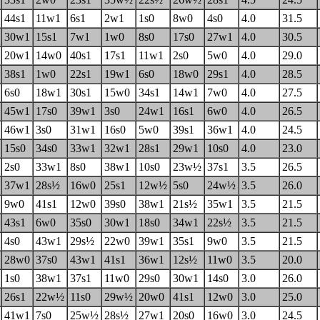
44s1
11w1
6s1
2w1
1s0
8w0
4s0
4.0
31.5
30w1
15s1
7w1
1w0
8s0
17s0
27w1
4.0
30.5
20w1
14w0
40s1
17s1
11w1
2s0
5w0
4.0
29.0
38s1
1w0
22s1
19w1
6s0
18w0
29s1
4.0
28.5
6s0
18w1
30s1
15w0
34s1
14w1
7w0
4.0
27.5
45w1
17s0
39w1
3s0
24w1
16s1
6w0
4.0
26.5
46w1
3s0
31w1
16s0
5w0
39s1
36w1
4.0
24.5
15s0
34s0
33w1
32w1
28s1
29w1
10s0
4.0
23.0
2s0
33w1
8s0
38w1
10s0
23w½
37s1
3.5
26.5
37w1
28s½
16w0
25s1
12w½
5s0
24w½
3.5
26.0
9w0
41s1
12w0
39s0
38w1
21s½
35w1
3.5
21.5
43s1
6w0
35s0
30w1
18s0
34w1
22s½
3.5
21.5
4s0
43w1
29s½
22w0
39w1
35s1
9w0
3.5
21.5
28w0
37s0
43w1
41s1
36w1
12s½
11w0
3.5
20.0
1s0
38w1
37s1
11w0
29s0
30w1
14s0
3.0
26.0
26s1
22w½
11s0
29w½
20w0
41s1
12w0
3.0
25.0
41w1
7s0
25w½
28s½
27w1
20s0
16w0
3.0
24.5