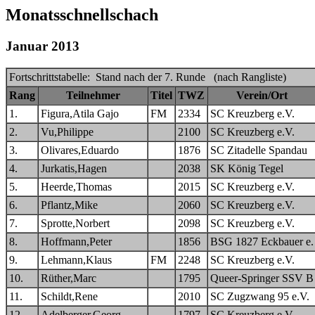
Monatsschnellschach
Januar 2013
Fortschrittstabelle: Stand nach der 7. Runde (nach Rangliste)
Rang
Teilnehmer
Titel
TWZ
Verein/Ort
1.
Figura,Atila Gajo
FM
2334
SC Kreuzberg e.V.
2.
Vu,Philippe
2100
SC Kreuzberg e.V.
3.
Olivares,Eduardo
1876
SC Zitadelle Spandau
4.
Jurkatis,Hagen
2038
SK König Tegel
5.
Heerde,Thomas
2015
SC Kreuzberg e.V.
6.
Pflantz,Mike
2060
SC Kreuzberg e.V.
7.
Sprotte,Norbert
2098
SC Kreuzberg e.V.
8.
Hoffmann,Peter
1856
BSG 1827 Eckbauer e.
9.
Lehmann,Klaus
FM
2248
SC Kreuzberg e.V.
10.
Rüther,Marc
1795
Queer-Springer SSV B
11.
Schildt,Rene
2010
SC Zugzwang 95 e.V.
12.
Adelberger,Georg
1797
SC Kreuzberg e.V.