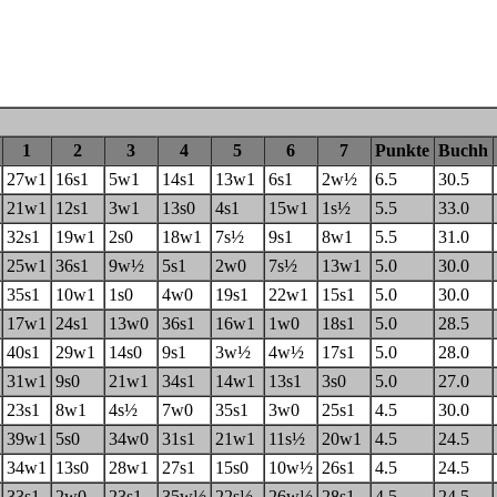
1
2
3
4
5
6
7
Punkte
Buchh
27w1
16s1
5w1
14s1
13w1
6s1
2w½
6.5
30.5
21w1
12s1
3w1
13s0
4s1
15w1
1s½
5.5
33.0
32s1
19w1
2s0
18w1
7s½
9s1
8w1
5.5
31.0
25w1
36s1
9w½
5s1
2w0
7s½
13w1
5.0
30.0
35s1
10w1
1s0
4w0
19s1
22w1
15s1
5.0
30.0
17w1
24s1
13w0
36s1
16w1
1w0
18s1
5.0
28.5
40s1
29w1
14s0
9s1
3w½
4w½
17s1
5.0
28.0
31w1
9s0
21w1
34s1
14w1
13s1
3s0
5.0
27.0
23s1
8w1
4s½
7w0
35s1
3w0
25s1
4.5
30.0
39w1
5s0
34w0
31s1
21w1
11s½
20w1
4.5
24.5
34w1
13s0
28w1
27s1
15s0
10w½
26s1
4.5
24.5
33s1
2w0
23s1
35w½
22s½
26w½
28s1
4.5
24.5