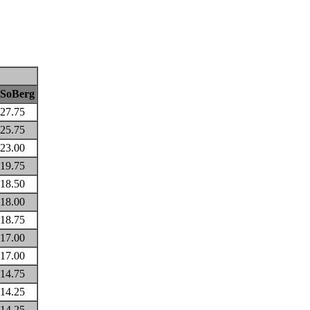
SoBerg
27.75
25.75
23.00
19.75
18.50
18.00
18.75
17.00
17.00
14.75
14.25
14.25