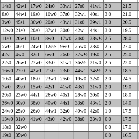
14s0
42w1
17w0
24s0
33w1
27s0
41w1
3.0
21.5
8s0
44w1
19s0
10w0
37s0
32w1
40s1
3.0
21.0
3w0
45s1
36w0
20s0
43w1
31s0
39w1
3.0
20.5
12w0
21s0
20s0
37w1
30s0
42w1
44s1
3.0
19.5
11s0
20w1
10s1
8w0
17w0
24s0
38w½
2.5
28.0
5w0
46s1
24w1
12s½
9w0
25w0
23s0
2.5
27.0
42s1
4w0
32s1
6w0
26s0
37w½
19s0
2.5
25.0
22s0
26w1
27w0
33s0
31w1
36s½
21w0
2.5
22.0
16w0
27s0
42w1
21s0
23s0
44w1
34s½
2.5
18.5
10s0
40w1
18s0
23w1
25s0
19w0
32s0
2.0
24.5
7w0
39s0
15w0
42s1
41w0
43s1
31w0
2.0
19.0
29s0
23w0
44s1
26w0
40s1
28w0
30s0
2.0
18.0
36w0
30s0
38s0
40w0
44s1
33s0
43w1
2.0
14.0
24w0
25s0
26s0
44w1
32s0
40w0
42s0
1.0
17.5
13w0
31s0
41w0
43s0
42w0
38s0
33w0
0.0
17.5
18s0
32w0
0.0
17.0
19s0
35w0
0.0
16.5