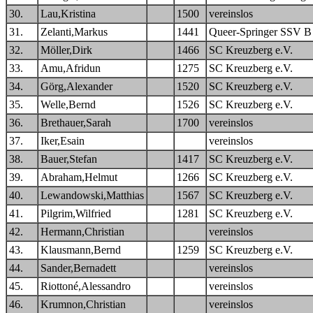
30.
Lau,Kristina
1500
vereinslos
31.
Zelanti,Markus
1441
Queer-Springer SSV B
32.
Möller,Dirk
1466
SC Kreuzberg e.V.
33.
Amu,Afridun
1275
SC Kreuzberg e.V.
34.
Görg,Alexander
1520
SC Kreuzberg e.V.
35.
Welle,Bernd
1526
SC Kreuzberg e.V.
36.
Brethauer,Sarah
1700
vereinslos
37.
Iker,Esain
vereinslos
38.
Bauer,Stefan
1417
SC Kreuzberg e.V.
39.
Abraham,Helmut
1266
SC Kreuzberg e.V.
40.
Lewandowski,Matthias
1567
SC Kreuzberg e.V.
41.
Pilgrim,Wilfried
1281
SC Kreuzberg e.V.
42.
Hermann,Christian
vereinslos
43.
Klausmann,Bernd
1259
SC Kreuzberg e.V.
44.
Sander,Bernadett
vereinslos
45.
Riottoné,Alessandro
vereinslos
46.
Krumnon,Christian
vereinslos