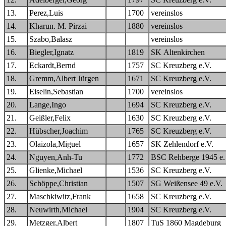
13.
Perez,Luis
1700
vereinslos
14.
Kharun. M. Pirzai
1880
vereinslos
15.
Szabo,Balasz
vereinslos
16.
Biegler,Ignatz
1819
SK Altenkirchen
17.
Eckardt,Bernd
1757
SC Kreuzberg e.V.
18.
Gremm,Albert Jürgen
1671
SC Kreuzberg e.V.
19.
Eiselin,Sebastian
1700
vereinslos
20.
Lange,Ingo
1694
SC Kreuzberg e.V.
21.
Geißler,Felix
1630
SC Kreuzberg e.V.
22.
Hübscher,Joachim
1765
SC Kreuzberg e.V.
23.
Olaizola,Miguel
1657
SK Zehlendorf e.V.
24.
Nguyen,Anh-Tu
1772
BSC Rehberge 1945 e.
25.
Glienke,Michael
1536
SC Kreuzberg e.V.
26.
Schöppe,Christian
1507
SG Weißensee 49 e.V.
27.
Maschkiwitz,Frank
1658
SC Kreuzberg e.V.
28.
Neuwirth,Michael
1904
SC Kreuzberg e.V.
29.
Metzger,Albert
1807
TuS 1860 Magdeburg