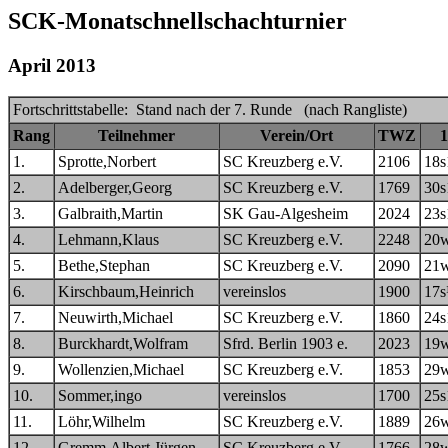
SCK-Monatschnellschachturnier
April 2013
Fortschrittstabelle: Stand nach der 7. Runde (nach Rangliste)
Rang
Teilnehmer
Verein/Ort
TWZ
1
1.
Sprotte,Norbert
SC Kreuzberg e.V.
2106
18s
2.
Adelberger,Georg
SC Kreuzberg e.V.
1769
30s
3.
Galbraith,Martin
SK Gau-Algesheim
2024
23s
4.
Lehmann,Klaus
SC Kreuzberg e.V.
2248
20
5.
Bethe,Stephan
SC Kreuzberg e.V.
2090
21
6.
Kirschbaum,Heinrich
vereinslos
1900
17
7.
Neuwirth,Michael
SC Kreuzberg e.V.
1860
24s
8.
Burckhardt,Wolfram
Sfrd. Berlin 1903 e.
2023
19
9.
Wollenzien,Michael
SC Kreuzberg e.V.
1853
29
10.
Sommer,ingo
vereinslos
1700
25s
11.
Löhr,Wilhelm
SC Kreuzberg e.V.
1889
26
12.
Gremm,Albert Jürgen
SC Kreuzberg e.V.
1766
28