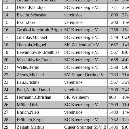
13.
Uckar,Klaudijo
SC Kreuzberg e.V.
1721
32
14.
Eiselin,Sebastian
vereinslos
1800
27s
15.
Esain,Iker
vereinslos
1200
16
16.
Große-Honebrink,Brigitt
SC Kreuzberg e.V.
1756
15
17.
Glienke,Michael
SC Kreuzberg e.V.
1549
6w
18.
Olaizola,Miguel
SK Zehlendorf e.V.
1657
1w
19.
Lewandowski,Matthias
SC Kreuzberg e.V.
1567
8s0
20.
Maschkiwitz,Frank
SC Kreuzberg e.V.
1658
4s0
21.
Welle,Bernd
SC Kreuzberg e.V.
1568
5s0
22.
Ziems,Michael
SV Empor Berlin e.V.
1783
31
23.
Lau,Kristina
vereinslos
1567
3w
24.
Paul,Andre David
vereinslos
1500
7w
25.
Hermann,Christian
SK Weilheim
868
10
26.
Möller,Dirk
SC Kreuzberg e.V.
1509
11s
27.
Ehrich,Niels
vereinslos
1400
14
28.
Fröhlich,Sergej
SC Kreuzberg e.V.
1332
12s
29.
Zelanti,Markus
Queer-Springer SSV B
1406
9s0