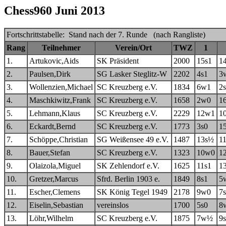
Chess960 Juni 2013
Fortschrittstabelle: Stand nach der 7. Runde (nach Rangliste)
Rang
Teilnehmer
Verein/Ort
TWZ
1
1.
Artukovic,Aids
SK Präsident
2000
15s1
1
2.
Paulsen,Dirk
SG Lasker Steglitz-W
2202
4s1
3
3.
Wollenzien,Michael
SC Kreuzberg e.V.
1834
6w1
2
4.
Maschkiwitz,Frank
SC Kreuzberg e.V.
1658
2w0
1
5.
Lehmann,Klaus
SC Kreuzberg e.V.
2229
12w1
1
6.
Eckardt,Bernd
SC Kreuzberg e.V.
1773
3s0
1
7.
Schöppe,Christian
SG Weißensee 49 e.V.
1487
13s½
1
8.
Bauer,Stefan
SC Kreuzberg e.V.
1323
10w0
1
9.
Olaizola,Miguel
SK Zehlendorf e.V.
1625
11s1
1
10.
Gretzer,Marcus
Sfrd. Berlin 1903 e.
1849
8s1
5
11.
Escher,Clemens
SK König Tegel 1949
2178
9w0
7
12.
Eiselin,Sebastian
vereinslos
1700
5s0
8
13.
Löhr,Wilhelm
SC Kreuzberg e.V.
1875
7w½
9