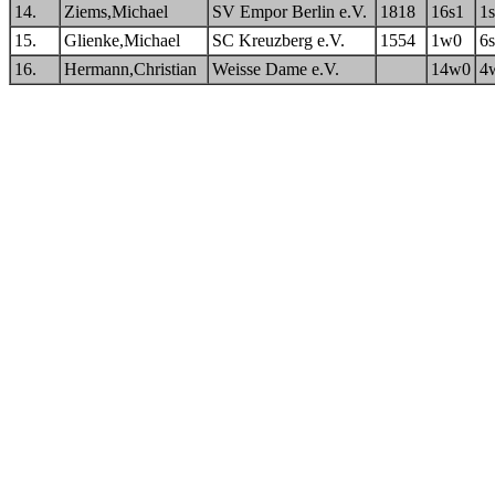
14.
Ziems,Michael
SV Empor Berlin e.V.
1818
16s1
1
15.
Glienke,Michael
SC Kreuzberg e.V.
1554
1w0
6
16.
Hermann,Christian
Weisse Dame e.V.
14w0
4