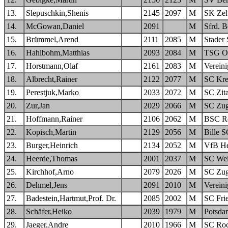
13.
Slepuschkin,Shenis
2145
2097
M
SK Zeh
14.
McGowan,Daniel
2091
M
Sfrd. B
15.
Brümmel,Arend
2111
2085
M
Stader
16.
Hahlbohm,Matthias
2093
2084
M
TSG O
17.
Horstmann,Olaf
2161
2083
M
Verein
18.
Albrecht,Rainer
2122
2077
M
SC Kre
19.
Perestjuk,Marko
2033
2072
M
SC Zit
20.
Zur,Jan
2029
2066
M
SC Zug
21.
Hoffmann,Rainer
2106
2062
M
BSC Re
22.
Kopisch,Martin
2129
2056
M
Bille S
23.
Burger,Heinrich
2134
2052
M
VfB He
24.
Heerde,Thomas
2001
2037
M
SC Wei
25.
Kirchhof,Arno
2079
2026
M
SC Zug
26.
Dehmel,Jens
2091
2010
M
Verein
27.
Badestein,Hartmut,Prof. Dr.
2085
2002
M
SC Fri
28.
Schäfer,Heiko
2039
1979
M
Potsda
29.
Jaeger,Andre
2010
1966
M
SC Roc