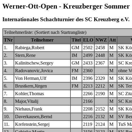
Werner-Ott-Open - Kreuzberger Sommer 
Internationales Schachturnier des SC Kreuzberg e.V.
Teilnehmerliste: (Sortiert nach Startrangliste)
TNr
Teilnehmer
Titel
ELO
NWZ
Att
1.
Rabiega,Robert
GM
2502
2458
M
SK Kön
2.
Stern,Rene
IM
2499
2448
M
SK Kön
3.
Kalinitschew,Sergey
GM
2433
2367
M
SC Kre
4.
Radovanovic,Jovica
FM
2360
M
ohne V
5.
Von Herman,Ulf
IM
2396
2329
M
SK Kön
6.
Brustkern,Jürgen
FM
2213
2212
M
SK Tem
7.
Kohler,Thomas
2266
2190
M
SC Zit
8.
Major,Vitalij
2166
M
SC Kre
9.
Niehaus,Frank
2208
2152
M
SK Kön
10.
Daverkausen,Bernd
2216
2132
M
SV Bero
11.
Krefenstein,Sergej
2119
2124
M
TuS Ma
12.
Gebigke,Martin
2156
2123
M
SV Bero