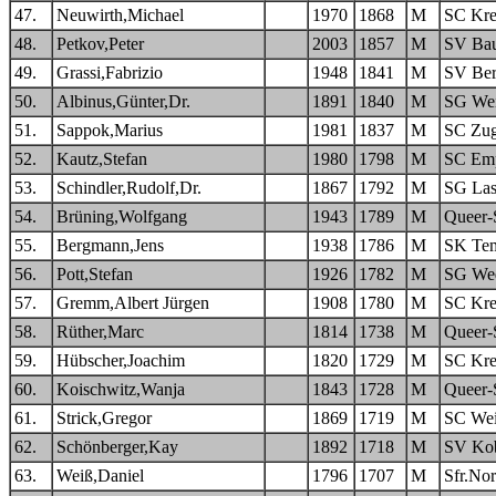
47.
Neuwirth,Michael
1970
1868
M
SC Kre
48.
Petkov,Peter
2003
1857
M
SV Bau
49.
Grassi,Fabrizio
1948
1841
M
SV Berl
50.
Albinus,Günter,Dr.
1891
1840
M
SG Wei
51.
Sappok,Marius
1981
1837
M
SC Zug
52.
Kautz,Stefan
1980
1798
M
SC Em
53.
Schindler,Rudolf,Dr.
1867
1792
M
SG Las
54.
Brüning,Wolfgang
1943
1789
M
Queer-
55.
Bergmann,Jens
1938
1786
M
SK Tem
56.
Pott,Stefan
1926
1782
M
SG Wed
57.
Gremm,Albert Jürgen
1908
1780
M
SC Kre
58.
Rüther,Marc
1814
1738
M
Queer-
59.
Hübscher,Joachim
1820
1729
M
SC Kre
60.
Koischwitz,Wanja
1843
1728
M
Queer-
61.
Strick,Gregor
1869
1719
M
SC Wei
62.
Schönberger,Kay
1892
1718
M
SV Kob
63.
Weiß,Daniel
1796
1707
M
Sfr.Nor