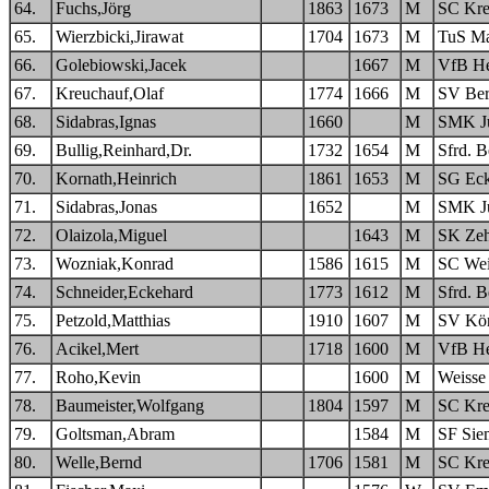
64.
Fuchs,Jörg
1863
1673
M
SC Kre
65.
Wierzbicki,Jirawat
1704
1673
M
TuS Ma
66.
Golebiowski,Jacek
1667
M
VfB He
67.
Kreuchauf,Olaf
1774
1666
M
SV Bero
68.
Sidabras,Ignas
1660
M
SMK Ju
69.
Bullig,Reinhard,Dr.
1732
1654
M
Sfrd. B
70.
Kornath,Heinrich
1861
1653
M
SG Ec
71.
Sidabras,Jonas
1652
M
SMK Ju
72.
Olaizola,Miguel
1643
M
SK Zeh
73.
Wozniak,Konrad
1586
1615
M
SC Wei
74.
Schneider,Eckehard
1773
1612
M
Sfrd. B
75.
Petzold,Matthias
1910
1607
M
SV Kön
76.
Acikel,Mert
1718
1600
M
VfB He
77.
Roho,Kevin
1600
M
Weisse
78.
Baumeister,Wolfgang
1804
1597
M
SC Kre
79.
Goltsman,Abram
1584
M
SF Sie
80.
Welle,Bernd
1706
1581
M
SC Kre