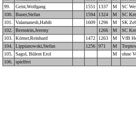
99.
Geist,Wolfgang
1551
1337
M
SC Wei
100.
Bauer,Stefan
1594
1324
M
SC Kre
101.
Valamanesh,Habib
1609
1296
M
SK Zeh
102.
Bernstein,Jeremy
1266
M
SC Kre
103.
Körner,Reinhard
1472
1263
M
VfB He
104.
Lippianowski,Stefan
1256
971
M
Trepto
105.
Sagol, Bülent Erol
M
ohne V
106.
spielfrei