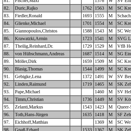
81.
Fischer,Maxi
1576
W
SV Emp
82.
Duric,Rajko
1762
1563
M
SC Kre
83.
Fiedler,Ronald
1693
1555
M
Schach
84.
Glienke,Michael
1701
1554
M
SC Kre
85.
Giannopoulos,Christos
1588
1543
M
SC Wei
86.
Krawatzki,Armin
1723
1541
M
SVG Lä
87.
Theilig,Reinhard,Dr.
1729
1529
M
VfB He
88.
von Hübschmann,Andreas
1687
1514
M
SG Ein
89.
Möller,Dirk
1659
1509
M
SC Kre
90.
Blasig,Thomas
1544
1499
M
SC Kre
91.
Gebigke,Lena
1372
1491
W
SV Bero
92.
Linden,Raimund
1719
1465
M
SK Zeh
93.
Pape,Michael
1460
M
SV Hel
94.
Timm,Christian
1736
1449
M
SV Kön
95.
Zelanti,Markus
1543
1423
M
Queer-
96.
Toth,Hans-Jürgen
1635
1418
M
SF Zeh
97.
Eichhoff,Matthias
1369
M
SC Wei
98.
Gnaß,Erhard
1533
1367
M
SK Zeh