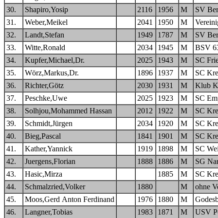
30.
Shapiro,Yosip
2116
1956
M
SV Bero
31.
Weber,Meikel
2041
1950
M
Verein
32.
Landt,Stefan
1949
1787
M
SV Bero
33.
Witte,Ronald
2034
1945
M
BSV 6
34.
Kupfer,Michael,Dr.
2025
1943
M
SC Fri
35.
Wörz,Markus,Dr.
1896
1937
M
SC Kre
36.
Richter,Götz
2030
1931
M
Klub K
37.
Peschke,Uwe
2025
1923
M
SC Emp
38.
Solhjou,Mohammed Hassan
2012
1922
M
SC Kre
39.
Schmidt,Jürgen
2034
1920
M
SC Kre
40.
Bieg,Pascal
1841
1901
M
SC Kre
41.
Kather,Yannick
1919
1898
M
SC Wei
42.
Juergens,Florian
1888
1886
M
SG Nar
43.
Hasic,Mirza
1885
M
SC Kre
44.
Schmalzried,Volker
1880
M
ohne V
45.
Moos,Gerd Anton Ferdinand
1976
1880
M
Godesb
46.
Langner,Tobias
1983
1871
M
USV Po