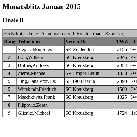
Monatsblitz Januar 2015
Finale B
Fortschrittstabelle: Stand nach der 9. Runde (nach Rangliste)
Rang
Teilnehmer
Verein/Ort
TWZ
1
1.
Slepuschkin,Shenis
SK Zehlendorf
2155
9w
2.
Löhr,Wilhelm
SC Kreuzberg
2046
4s
3.
Dufner,Andreas
SC Kreuzberg
2054
6w
4.
Ziems,Michael
SV Empor Berlin
1838
2w
5.
Jung,Hans,Prof. Dr.
SF 1903 Berlin
2090
7s
5.
Wittekindt,Friedrich
SC Kreuzberg
1580
3s
7.
Maschkiwitz,Frank
SC Kreuzberg
1825
5w
8.
Filipovic,Zoran
9.
Glienke,Michael
SC Kreuzberg
1724
1s