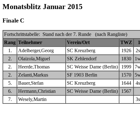
Monatsblitz Januar 2015
Finale C
Fortschrittstabelle: Stand nach der 7. Runde (nach Rangliste)
Rang
Teilnehmer
Verein/Ort
TWZ
1.
Adelberger,Georg
SC Kreuzberg
1926
2
2.
Olaizola,Miguel
SK Zehlendorf
1830
1
2.
Heerde,Thomas
SC Weisse Dame (Berlin)
1999
7
2.
Zelanti,Markus
SF 1903 Berlin
1570
5
5.
Bauer,Stefan
SC Kreuzberg
1644
4
6.
Hermann,Christian
SC Weisse Dame (Berlin)
1567
7.
Wesely,Martin
3