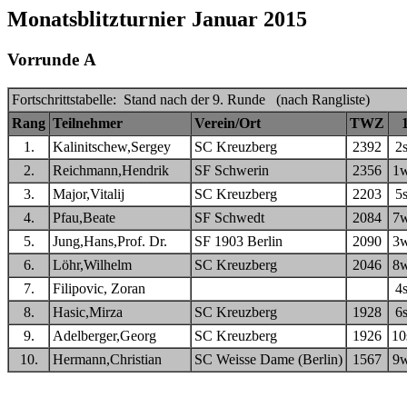
Monatsblitzturnier Januar 2015
Vorrunde A
Fortschrittstabelle: Stand nach der 9. Runde (nach Rangliste)
Rang
Teilnehmer
Verein/Ort
TWZ
1.
Kalinitschew,Sergey
SC Kreuzberg
2392
2
2.
Reichmann,Hendrik
SF Schwerin
2356
1
3.
Major,Vitalij
SC Kreuzberg
2203
5
4.
Pfau,Beate
SF Schwedt
2084
7
5.
Jung,Hans,Prof. Dr.
SF 1903 Berlin
2090
3
6.
Löhr,Wilhelm
SC Kreuzberg
2046
8
7.
Filipovic, Zoran
4
8.
Hasic,Mirza
SC Kreuzberg
1928
6
9.
Adelberger,Georg
SC Kreuzberg
1926
10
10.
Hermann,Christian
SC Weisse Dame (Berlin)
1567
9