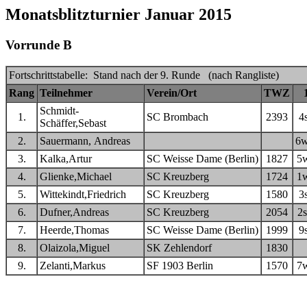
Monatsblitzturnier Januar 2015
Vorrunde B
Fortschrittstabelle: Stand nach der 9. Runde (nach Rangliste)
Rang
Teilnehmer
Verein/Ort
TWZ
Schmidt-
1.
SC Brombach
2393
4
Schäffer,Sebast
2.
Sauermann, Andreas
6
3.
Kalka,Artur
SC Weisse Dame (Berlin)
1827
5
4.
Glienke,Michael
SC Kreuzberg
1724
1
5.
Wittekindt,Friedrich
SC Kreuzberg
1580
3
6.
Dufner,Andreas
SC Kreuzberg
2054
2
7.
Heerde,Thomas
SC Weisse Dame (Berlin)
1999
9
8.
Olaizola,Miguel
SK Zehlendorf
1830
9.
Zelanti,Markus
SF 1903 Berlin
1570
7