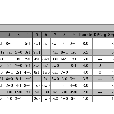
1
2
3
4
5
6
7
8
9
Punkte
DiVerg
Sie
s1
8w1
6s1
7w1
5s1
3w1
9s1
2w1
8.0
---
8
w½
7s1
5w0
3s1
9w1
4s1
8w1
1s0
5.5
---
5
w1
9s0
2w0
4s1
8w1
1s0
6w1
7s1
5.0
---
5
w0
6s1
7w0
5s1
3w0
9s1
2w0
8s1
4.0
2
4
s0
9w1
2s1
4w0
8s1
1w0
6s1
7w0
4.0
0
4
s½
4w0
8s1
1w0
7s1
5w0
3s0
9w1
3.5
---
3
s1
2w0
4s1
8w0
1s0
6w0
5s1
3w0
3.0
---
3
1s0
6w0
7s1
5w0
3s0
9w1
2s0
4w0
2.0
---
2
w0
5s0
3w1
2s0
4w0
8s0
1w0
6s0
1.0
---
1