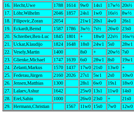
16.
Hecht,Uwe
1788
1614
9w0
14s1
17w½
20s½
17.
Löhr,Wilhelm
2046
1857
24s1
1w0
16s½
8w½
18.
Filipovic,Zoran
2054
21w1
20s1
4w0
26s1
19.
Eckardt,Bernd
1587
1786
3w½
7s½
26w0
23s0
20.
Schreiber,Ben-Luc
1845
1801
+
18w0
22s½
16w½
21.
Uckar,Klaudijo
1824
1648
18s0
24w1
5s0
28w1
22.
Vesely,Martin
1400
8s0
+
20w½
7s0
23.
Glienke,Michael
1747
1639
6s0
28w1
8s0
19w1
24.
Zelanti,Markus
1570
1437
17w0
21s0
13w0
+
25.
Federau,Jürgen
2160
2026
27s1
5w1
2s0
10w0
26.
Jensen,Matthias
1300
28s1
6w0
19s1
18w0
27.
Lalaev,Ashur
1642
25w0
13s1
11w0
14s0
28.
Erel,Sahin
1000
26w0
23s0
+
21s0
29.
Hermann,Christian
1567
11w0
15s0
7w0
12w0