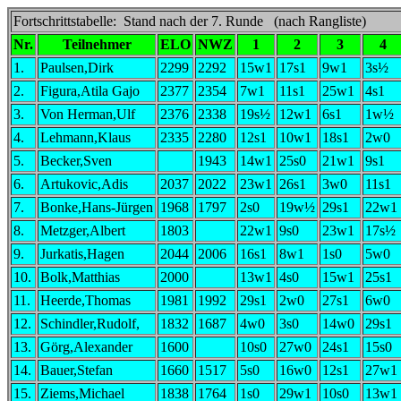
Fortschrittstabelle: Stand nach der 7. Runde (nach Rangliste)
Nr.
Teilnehmer
ELO
NWZ
1
2
3
4
1.
Paulsen,Dirk
2299
2292
15w1
17s1
9w1
3s½
2.
Figura,Atila Gajo
2377
2354
7w1
11s1
25w1
4s1
3.
Von Herman,Ulf
2376
2338
19s½
12w1
6s1
1w½
4.
Lehmann,Klaus
2335
2280
12s1
10w1
18s1
2w0
5.
Becker,Sven
1943
14w1
25s0
21w1
9s1
6.
Artukovic,Adis
2037
2022
23w1
26s1
3w0
11s1
7.
Bonke,Hans-Jürgen
1968
1797
2s0
19w½
29s1
22w1
8.
Metzger,Albert
1803
22w1
9s0
23w1
17s½
9.
Jurkatis,Hagen
2044
2006
16s1
8w1
1s0
5w0
10.
Bolk,Matthias
2000
13w1
4s0
15w1
25s1
11.
Heerde,Thomas
1981
1992
29s1
2w0
27s1
6w0
12.
Schindler,Rudolf,
1832
1687
4w0
3s0
14w0
29s1
13.
Görg,Alexander
1600
10s0
27w0
24s1
15s0
14.
Bauer,Stefan
1660
1517
5s0
16w0
12s1
27w1
15.
Ziems,Michael
1838
1764
1s0
29w1
10s0
13w1