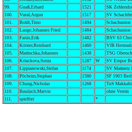
99.
Gnaß,Erhard
1521
SK Zehlendo
100.
Vural,Argun
1517
SV Schachfre
101.
Boldt,Timo
1494
Schachunion 
102.
Lange,Johannes Fried
1484
Schachunion 
103.
Fanin,Erik
1482
BSV 63 Chem
104.
Körner,Reinhard
1460
VfB Hermsdo
105.
Matitschka,Johannes
1438
TSG Obersch
106.
Kriuckova,Sonia
1287
W
SV Empor Be
107.
Lippianowski,Stefan
1174
SV Mattnetz 
108.
Pöcheim,Stephan
1580
SF 1903 Berl
109.
Chung,Nicholas
1268
TuS Makkabi 
110.
Baudach,Marvin
ohne Verein
111.
spielfrei
*