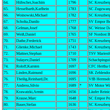
64.
Hübscher,Joachim
1796
SC Kreuzber
65.
Hesselbarth,Karlhein
1783
SC Zugzwang
66.
Woinowski,Michael
1782
SC Kreuzber
67.
Scholta,Danilo
1777
SV Empor Be
68.
Gelman,Josef
1768
SC Weisse D
69.
Weiß,Daniel
1765
SF Nordost B
70.
Dathe,Frederick
1751
SC Kreuzber
71.
Glienke,Michael
1743
SC Kreuzber
72.
Mattner,Stephan
1710
TSV Marienf
73.
Sulayev,Daniel
1709
Schachpingui
74.
Roloff,Karsten
1697
CFC Hertha 
75.
Linden,Raimund
1696
SK Zehlendo
76.
Theilig,Reinhard,Dr.
1695
VfB Hermsdo
77.
Andress,Silvio
1689
*
SV Motor Wi
78.
Krawatzki,Armin
1656
Läufer Reini
79.
Krause,Marc
1648
SC Empor Po
80.
Bauer,Stefan
1636
SC Kreuzber