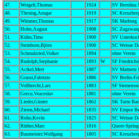
47.
Weigelt,Thomas
1924
SV Berolina 
48.
Thesing,Ansgar
1919
SC Kreuzber
49.
Wimmer,Thomas
1917
SK Marburg
50.
Hohn,August
1908
SC Zugzwang
51.
Kühn,Timo
1900
SV Unterkoc
52.
Steinborn,Björn
1900
SC Weisse D
53.
Schmalzried,Volker
1894
ohne Verein
54.
Rudolph,Stephanie
1893
W
SF Friedrich
55.
Acikel,Mert
1887
SV Mattnetz 
56.
Grassi,Fabrizio
1886
SV Berlin-Fri
57.
Vollbrecht,Lars
1883
SF Siemensst
58.
Grecu,Veaceslav
1881
ohne Verein
59.
Lieder,Günter
1862
SK Turm Bad
60.
Ziems,Michael
1835
SV Empor Be
61.
Roho,Kevin
1825
SC Weisse D
62.
Rüther,Marc
1816
Queer-Springe
63.
Baumeister,Wolfgang
1805
SC Kreuzber