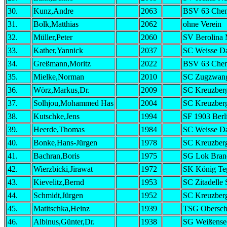
30.
Kunz,Andre
2063
BSV 63 Chem
31.
Bolk,Matthias
2062
ohne Verein
32.
Müller,Peter
2060
SV Berolina 
33.
Kather,Yannick
2037
SC Weisse D
34.
Greßmann,Moritz
2022
BSV 63 Chem
35.
Mielke,Norman
2010
SC Zugzwang
36.
Wörz,Markus,Dr.
2009
SC Kreuzber
37.
Solhjou,Mohammed Has
2004
SC Kreuzber
38.
Kutschke,Jens
1994
SF 1903 Berl
39.
Heerde,Thomas
1984
SC Weisse D
40.
Bonke,Hans-Jürgen
1978
SC Kreuzber
41.
Bachran,Boris
1975
SG Lok Bran
42.
Wierzbicki,Jirawat
1972
SK König Te
43.
Kievelitz,Bernd
1953
SC Zitadelle
44.
Schmidt,Jürgen
1952
SC Kreuzber
45.
Matitschka,Heinz
1939
TSG Obersch
46.
Albinus,Günter,Dr.
1938
SG Weißense