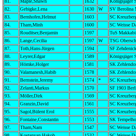
81.
Maple,Shawn
1632
Königsjäger 
82.
Gebigke,Lena
1630
W
SV Berolina 
83.
Bernhofen,Helmut
1603
SC Kreuzber
84.
Tham,Minh
1600
SC Weisse D
85.
Rouditser,Benjamin
1597
TuS Makkabi 
86.
Lange,Cecilia
1597
W
TSG Obersch
87.
Toth,Hans-Jürgen
1594
SF Zehdenic
88.
Leyrer,Edgar
1589
Königsjäger 
89.
Hömke,Holger
1581
SK Zehlendo
90.
Valamanesh,Habib
1578
SK Zehlendo
91.
Bernstein,Jeremy
1574
*
SC Kreuzber
92.
Zelanti,Markus
1570
SF 1903 Berl
93.
Möller,Dirk
1569
SC Kreuzber
94.
Granzin,David
1561
SC Kreuzber
95.
Sagol,Bülent Erol
1555
SC Kreuzber
96.
Fontaine,Constantin
1553
SK Tempelho
97.
Tham,Nam
1547
SC Weisse D
98.
Kostanyan,Hakob
1532
SC Weisse D