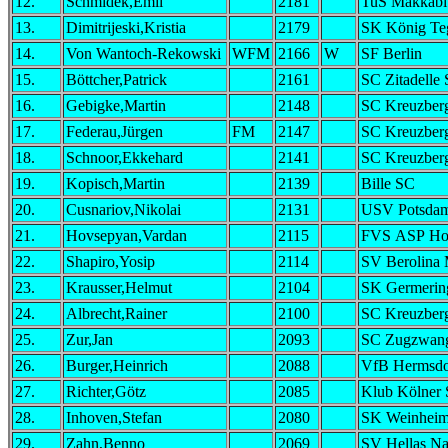
12.
Schmidek,Emil
2181
TuS Makkabi 
13.
Dimitrijeski,Kristia
2179
SK König Te
14.
Von Wantoch-Rekowski
WFM
2166
W
SF Berlin
15.
Böttcher,Patrick
2161
SC Zitadelle
16.
Gebigke,Martin
2148
SC Kreuzber
17.
Federau,Jürgen
FM
2147
SC Kreuzber
18.
Schnoor,Ekkehard
2141
SC Kreuzber
19.
Kopisch,Martin
2139
Bille SC
20.
Cusnariov,Nikolai
2131
USV Potsda
21.
Hovsepyan,Vardan
2115
FVS ASP Ho
22.
Shapiro,Yosip
2114
SV Berolina 
23.
Krausser,Helmut
2104
SK Germerin
24.
Albrecht,Rainer
2100
SC Kreuzber
25.
Zur,Jan
2093
SC Zugzwang
26.
Burger,Heinrich
2088
VfB Hermsdo
27.
Richter,Götz
2085
Klub Kölner
28.
Inhoven,Stefan
2080
SK Weinhei
29.
Zahn,Benno
2069
SV Hellas N