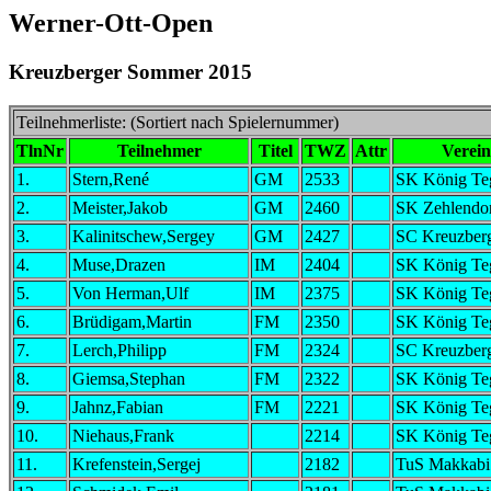
Werner-Ott-Open
Kreuzberger Sommer 2015
Teilnehmerliste: (Sortiert nach Spielernummer)
TlnNr
Teilnehmer
Titel
TWZ
Attr
Verein
1.
Stern,René
GM
2533
SK König Te
2.
Meister,Jakob
GM
2460
SK Zehlendo
3.
Kalinitschew,Sergey
GM
2427
SC Kreuzber
4.
Muse,Drazen
IM
2404
SK König Te
5.
Von Herman,Ulf
IM
2375
SK König Te
6.
Brüdigam,Martin
FM
2350
SK König Te
7.
Lerch,Philipp
FM
2324
SC Kreuzber
8.
Giemsa,Stephan
FM
2322
SK König Te
9.
Jahnz,Fabian
FM
2221
SK König Te
10.
Niehaus,Frank
2214
SK König Te
11.
Krefenstein,Sergej
2182
TuS Makkabi 