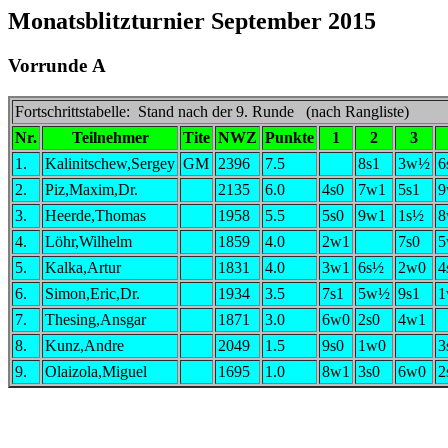
Monatsblitzturnier September 2015
Vorrunde A
Fortschrittstabelle: Stand nach der 9. Runde (nach Rangliste)
Nr.
Teilnehmer
Tite
NWZ
Punkte
1
2
3
1.
Kalinitschew,Sergey
GM
2396
7.5
8s1
3w½
6
2.
Piz,Maxim,Dr.
2135
6.0
4s0
7w1
5s1
9
3.
Heerde,Thomas
1958
5.5
5s0
9w1
1s½
8
4.
Löhr,Wilhelm
1859
4.0
2w1
7s0
5
5.
Kalka,Artur
1831
4.0
3w1
6s½
2w0
4
6.
Simon,Eric,Dr.
1934
3.5
7s1
5w½
9s1
1
7.
Thesing,Ansgar
1871
3.0
6w0
2s0
4w1
8.
Kunz,Andre
2049
1.5
9s0
1w0
3
9.
Olaizola,Miguel
1695
1.0
8w1
3s0
6w0
2