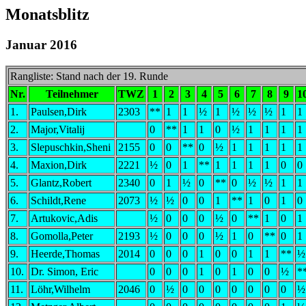
Monatsblitz
Januar 2016
Rangliste: Stand nach der 19. Runde
Nr.
Teilnehmer
TWZ
1
2
3
4
5
6
7
8
9
1
1.
Paulsen,Dirk
2303
**
1
1
½
1
½
½
½
1
1
2.
Major,Vitalij
0
**
1
1
0
½
1
1
1
1
3.
Slepuschkin,Sheni
2155
0
0
**
0
½
1
1
1
1
1
4.
Maxion,Dirk
2221
½
0
1
**
1
1
1
1
0
0
5.
Glantz,Robert
2340
0
1
½
0
**
0
½
½
1
1
6.
Schildt,Rene
2073
½
½
0
0
1
**
1
0
1
0
7.
Artukovic,Adis
½
0
0
0
½
0
**
1
0
1
8.
Gomolla,Peter
2193
½
0
0
0
½
1
0
**
0
1
9.
Heerde,Thomas
2014
0
0
0
1
0
0
1
1
**
½
10.
Dr. Simon, Eric
0
0
0
1
0
1
0
0
½
*
11.
Löhr,Wilhelm
2046
0
½
0
0
0
0
0
0
0
½