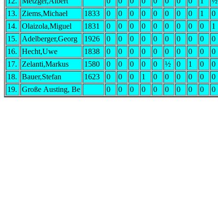
12.
Metzger,Albert
0
0
0
0
0
0
0
0
1
½
13.
Ziems,Michael
1833
0
0
0
0
0
0
0
0
1
0
14.
Olaizola,Miguel
1831
0
0
0
0
0
0
0
0
0
1
15.
Adelberger,Georg
1926
0
0
0
0
0
0
0
0
0
0
16.
Hecht,Uwe
1838
0
0
0
0
0
0
0
0
0
0
17.
Zelanti,Markus
1580
0
0
0
0
0
½
0
1
0
0
18.
Bauer,Stefan
1623
0
0
0
1
0
0
0
0
0
0
19.
Große Austing, Be
0
0
0
0
0
0
0
0
0
0