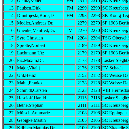
12.
Glantz,Robert
FM
2315
2315
SC Kreuzberg
13.
Paulsen,Dirk
FM
2299
2299
SC Kreuzberg
14.
Dimitrijeski,Boris,D
FM
2293
2293
SK König Teg
15.
Modler,Andreas,Dr.
2279
2279
SF 1903 Berli
16.
Glienke,Manfred,Dr.
IM
2270
2270
SC Kreuzberg
17.
Syre,Christian
FM
2204
2204
TSG Obersch
18.
Sprotte,Norbert
2189
2189
SC Kreuzberg
19.
Lachmann,Utz
2179
2179
SF 1903 Berli
20.
Piz,Maxim,Dr.
2178
2178
Lasker Steglit
21.
Major,Vitalij
2176
2176
FV Schach
22.
Uhl,Heinz
2152
2152
SC Weisse Dam
23.
Mahn,Franko
2128
2128
SC Weisse Dam
24.
Schmidt,Carsten
2123
2123
VfB Hermsdor
25.
Haseloff,Harald
2115
2115
Lasker Steglit
26.
Bethe,Stephan
2111
2111
SC Kreuzberg
27.
Mütsch,Annmarie
2108
2108
SC Eppingen
28.
Gebigke,Martin
2105
2105
SC Kreuzberg
29.
Kribben,Matthias,Dr.
2100
2100
SC Zitadelle 