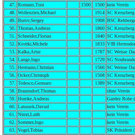
47.
Romano,Toni
1500
1500
kein Verein
48.
Wollenzien,Michael
1914
SC Kreuzberg
49.
Burov,Sergey
1908
BSC Rehberg
50.
Thomas,Andreas
1860
SC Kreuzberg
51.
Schneider,Florian
1840
SC Kreuzberg
52.
Krottki,Michele
1833
VfB Hermsdor
53.
Kalka,Artur
1787
SC Weisse Dam
54.
Lange,Ingo
1729
SG Neubrand
55.
Hermann,Christian
1566
SC Weisse Dam
56.
Ocker,Christoph
1508
SC Kreuzberg
57.
Tedesco,Gennaro
1389
SC Kreuzberg
58.
Braunsdorf,Thomas
ohne Verein
59.
Humke,Andreas
Gardez Robe 
60.
Latussek,Davud
kein Verein
61.
Nimri,Laith
kein Verein
62.
Sommer,Ingo
kein Verein
63.
Vogel,Tobias
SK Präsident 