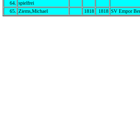
64.
spielfrei
65.
Ziems,Michael
1818
1818
SV Empor Ber