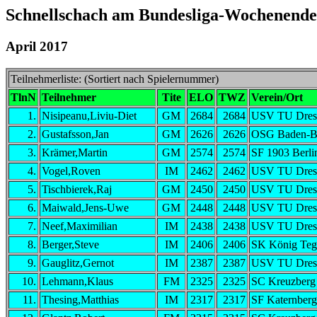
Schnellschach am Bundesliga-Wochenende
April 2017
Teilnehmerliste: (Sortiert nach Spielernummer)
TlnN
Teilnehmer
Tite
ELO
TWZ
Verein/Ort
1.
Nisipeanu,Liviu-Diet
GM
2684
2684
USV TU Dres
2.
Gustafsson,Jan
GM
2626
2626
OSG Baden-B
3.
Krämer,Martin
GM
2574
2574
SF 1903 Berli
4.
Vogel,Roven
IM
2462
2462
USV TU Dres
5.
Tischbierek,Raj
GM
2450
2450
USV TU Dres
6.
Maiwald,Jens-Uwe
GM
2448
2448
USV TU Dres
7.
Neef,Maximilian
IM
2438
2438
USV TU Dres
8.
Berger,Steve
IM
2406
2406
SK König Teg
9.
Gauglitz,Gernot
IM
2387
2387
USV TU Dres
10.
Lehmann,Klaus
FM
2325
2325
SC Kreuzberg
11.
Thesing,Matthias
IM
2317
2317
SF Katernberg