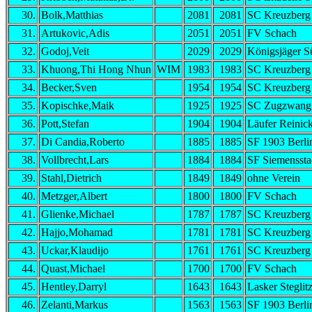
30.
Bolk,Matthias
2081
2081
SC Kreuzberg
31.
Artukovic,Adis
2051
2051
FV Schach
32.
Godoj,Veit
2029
2029
Königsjäger S
33.
Khuong,Thi Hong Nhun
WIM
1983
1983
SC Kreuzberg
34.
Becker,Sven
1954
1954
SC Kreuzberg
35.
Kopischke,Maik
1925
1925
SC Zugzwang 
36.
Pott,Stefan
1904
1904
Läufer Reinic
37.
Di Candia,Roberto
1885
1885
SF 1903 Berli
38.
Vollbrecht,Lars
1884
1884
SF Siemenssta
39.
Stahl,Dietrich
1849
1849
ohne Verein
40.
Metzger,Albert
1800
1800
FV Schach
41.
Glienke,Michael
1787
1787
SC Kreuzberg
42.
Hajjo,Mohamad
1781
1781
SC Kreuzberg
43.
Uckar,Klaudijo
1761
1761
SC Kreuzberg
44.
Quast,Michael
1700
1700
FV Schach
45.
Hentley,Darryl
1643
1643
Lasker Steglit
46.
Zelanti,Markus
1563
1563
SF 1903 Berli