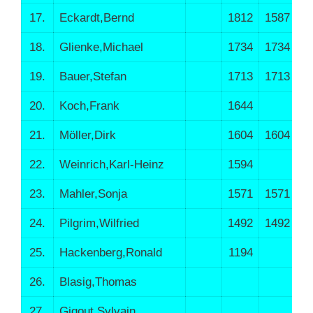
17.
Eckardt,Bernd
1812
1587
1
18.
Glienke,Michael
1734
1734
1
19.
Bauer,Stefan
1713
1713
1
20.
Koch,Frank
1644
1
21.
Möller,Dirk
1604
1604
1
22.
Weinrich,Karl-Heinz
1594
1
23.
Mahler,Sonja
1571
1571
1
24.
Pilgrim,Wilfried
1492
1492
1
25.
Hackenberg,Ronald
1194
1
26.
Blasig,Thomas
27.
Gigout,Sylvain