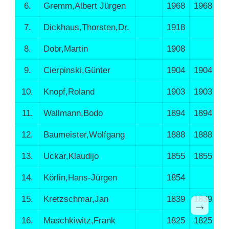
6.
Gremm,Albert Jürgen
1968
1968
1
7.
Dickhaus,Thorsten,Dr.
1918
1
8.
Dobr,Martin
1908
1
9.
Cierpinski,Günter
1904
1904
1
10.
Knopf,Roland
1903
1903
1
11.
Wallmann,Bodo
1894
1894
1
12.
Baumeister,Wolfgang
1888
1888
1
13.
Uckar,Klaudijo
1855
1855
1
14.
Körlin,Hans-Jürgen
1854
1
15.
Kretzschmar,Jan
1839
1839
1
→
16.
Maschkiwitz,Frank
1825
1825
1