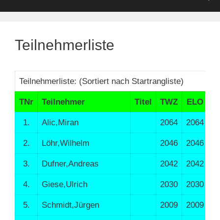
Teilnehmerliste
Teilnehmerliste: (Sortiert nach Startrangliste)
TNr
Teilnehmer
Titel
TWZ
ELO
N
1.
Alic,Miran
2064
2064
1
2.
Löhr,Wilhelm
2046
2046
1
3.
Dufner,Andreas
2042
2042
2
4.
Giese,Ulrich
2030
2030
1
5.
Schmidt,Jürgen
2009
2009
1