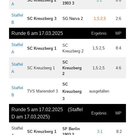
SC Kreuzberg 2
3:1
6:6
10
1903 3
A
Staffel
SC Kreuzberg 3
SG Narva 2
1,5:2,5
2:6
7
B
Runde 6 am 17.03.2025
Ergebnis
MP
BP
Staffel
SC
1,5:2,5
8:4
15,
SC
Kreuzb
erg
1
Kreuzb
erg
2
A
SC
Staffel
SC
Kreuzb
erg
1
Kreuzb
erg
1,5:2,5
4:6
7
A
2
SC
Staffel
TVS Mariendorf 3
ausgefallen
Kreuzb
erg
B
3
Runde 5 am 17.02.2025 (
Staffel
Ergebnis
MP
BP
D am 17.03.2025)
Staffel
SF Berlin
SC
Kreuzb
erg
1
3:1
8:2
14
1903 2