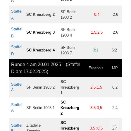
A
Staffel
SF Berlin
SC
Kreuzb
erg
2
0:4
2:6
4,5
1903 2
A
Staffel
SF Berlin
SC Kreuzberg 3
1,5:2,5
2:6
5,5
1903 4
B
Staffel
SF Berlin
SC Kreuzberg 4
3:1
6:2
12
1903 7
D
Runde 4 am 20.01.2025 (Staffel
Ergebnis
MP
BP
D am 17.02.2025)
SC
Staffel
SF Berlin 1903 2
Kreuzberg
2,5:1,5
6:2
11
A
1
SC
Staffel
SF Berlin 1903 1
Kreuzberg
3,5:0,5
2:4
4,5
A
2
→
SC
Staffel
Zitadelle
Kreuzberg
3,5 :0,5
2:4
4
B
Spandau