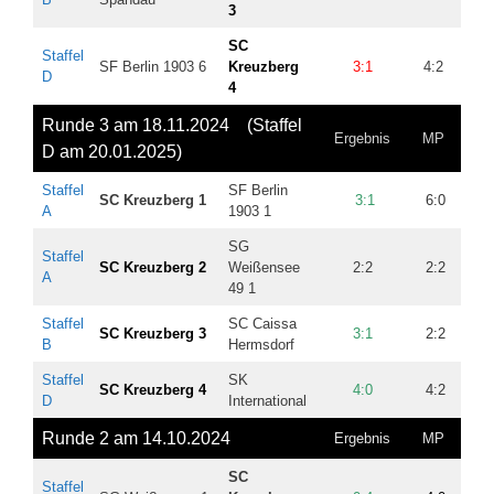
3
SC
Staffel
SF Berlin 1903 6
Kreuzberg
3:1
4:2
9
D
4
Runde 3 am 18.11.2024 (Staffel
Ergebnis
MP
BP
D am 20.01.2025)
Staffel
SF Berlin
SC Kreuzberg 1
3:1
6:0
9,5
A
1903 1
SG
Staffel
SC Kreuzberg 2
Weißensee
2:2
2:2
4
A
49 1
Staffel
SC Caissa
SC Kreuzberg 3
3:1
2:2
3,5
B
Hermsdorf
Staffel
SK
SC Kreuzberg 4
4:0
4:2
8
D
International
Runde 2 am 14.10.2024
Ergebnis
MP
BP
SC
Staffel