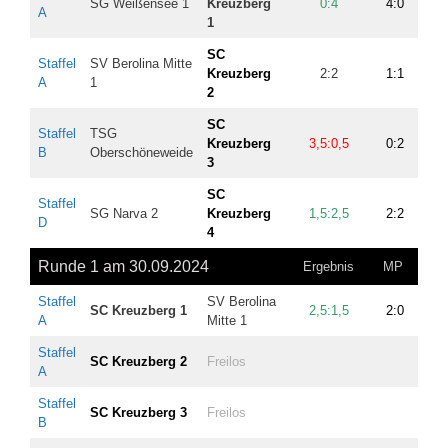
SG Weißensee 1
Kreuzberg
0:4
4:0
6,5
A
1
SC
Staffel
SV Berolina Mitte
Kreuzberg
2:2
1:1
2
A
1
2
SC
Staffel
TSG
Kreuzberg
3,5:0,5
0:2
0,5
B
Oberschöneweide
3
SC
Staffel
SG Narva 2
Kreuzberg
1,5:2,5
2:2
4
D
4
Runde 1 am 30.09.2024
Ergebnis
MP
BP
Staffel
SV Berolina
SC Kreuzberg 1
2,5:1,5
2:0
2,5
A
Mitte 1
Staffel
SC Kreuzberg 2
Freilos
A
Staffel
SC Kreuzberg 3
Freilos
B