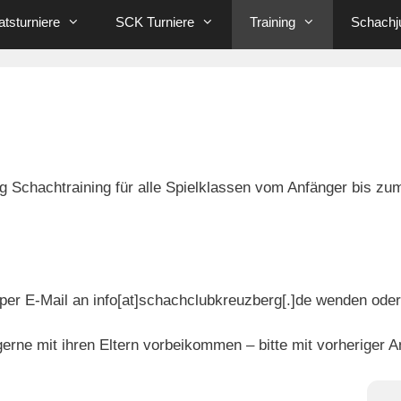
tsturniere
SCK Turniere
Training
Schachj
 Schachtraining für alle Spielklassen vom Anfänger bis zum
 per E-Mail an info[at]schachclubkreuzberg[.]de wenden ode
erne mit ihren Eltern vorbeikommen – bitte mit vorheriger 