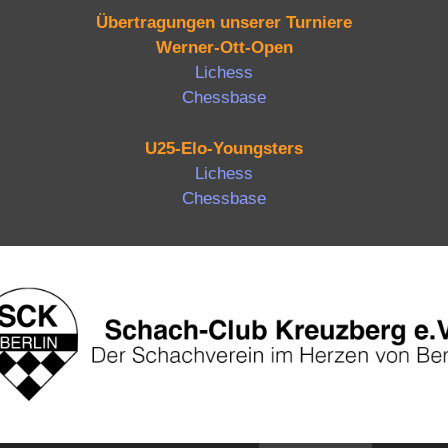
Übertragungen unserer Turniere
Werner-Ott-Open
Lichess
Chessbase
U25-Elo-Youngsters
Lichess
Chessbase