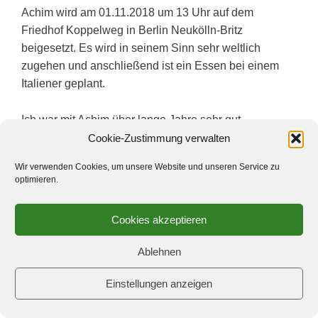
Achim wird am 01.11.2018 um 13 Uhr auf dem
Friedhof Koppelweg in Berlin Neukölln-Britz
beigesetzt. Es wird in seinem Sinn sehr weltlich
zugehen und anschließend ist ein Essen bei einem
Italiener geplant.
Ich war mit Achim über lange Jahre sehr gut
befreundet und werde ihn sehr vermissen. Mein
Cookie-Zustimmung verwalten
großes Mitgefühl gilt in diesen Tagen besonders
Wir verwenden Cookies, um unsere Website und unseren Service zu
seinen Angehörigen.
optimieren.
In tiefer Trauer
Cookies akzeptieren
Martin Wittke
Ablehnen
Einstellungen anzeigen
Kategorien
Allgemein
,
Nachruf
1 Kommentar