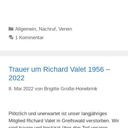
Kategorien
Allgemein
,
Nachruf
,
Verein
1 Kommentar
Trauer um Richard Valet 1956 –
2022
8. Mai 2022
von
Brigitte Große-Honebrink
Plötzlich und unerwartet ist unser langjähriges
Mitglied Richard Valet in Greifswald verstorben. Wir
sind traurig und bestürzt über den Tod unseres