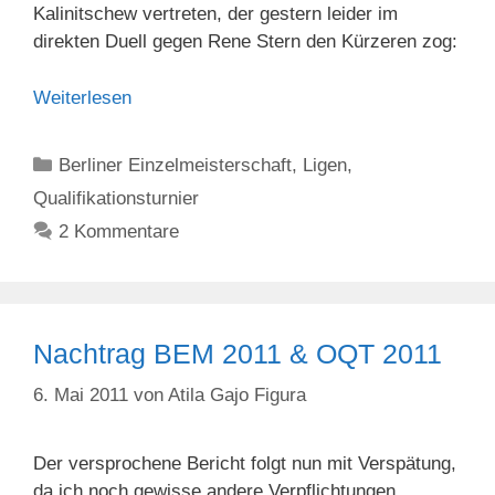
Kalinitschew vertreten, der gestern leider im
direkten Duell gegen Rene Stern den Kürzeren zog:
Weiterlesen
Kategorien
Berliner Einzelmeisterschaft
,
Ligen
,
Qualifikationsturnier
2 Kommentare
Nachtrag BEM 2011 & OQT 2011
6. Mai 2011
von
Atila Gajo Figura
Der versprochene Bericht folgt nun mit Verspätung,
da ich noch gewisse andere Verpflichtungen