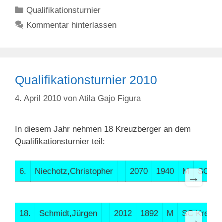
Kategorien
Qualifikationsturnier
Kommentar hinterlassen
Qualifikationsturnier 2010
4. April 2010
von
Atila Gajo Figura
In diesem Jahr nehmen 18 Kreuzberger an dem
Qualifikationsturnier teil:
6.
Niechotz,Christopher
2070
1940
M
SC Kr
→
18.
Schmidt,Jürgen
2012
1892
M
SC Kreuzb
→