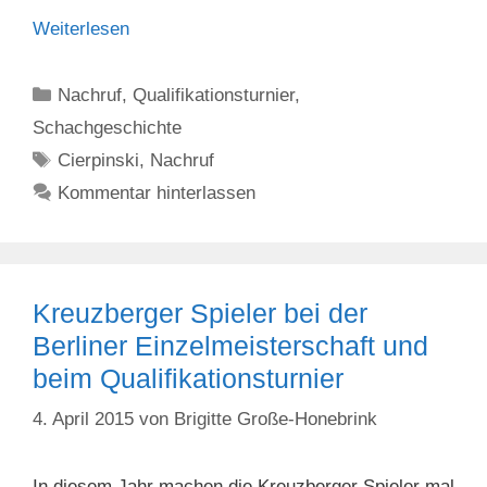
Weiterlesen
Kategorien
Nachruf
,
Qualifikationsturnier
,
Schachgeschichte
Schlagwörter
Cierpinski
,
Nachruf
Kommentar hinterlassen
Kreuzberger Spieler bei der
Berliner Einzelmeisterschaft und
beim Qualifikationsturnier
4. April 2015
von
Brigitte Große-Honebrink
In diesem Jahr machen die Kreuzberger Spieler mal