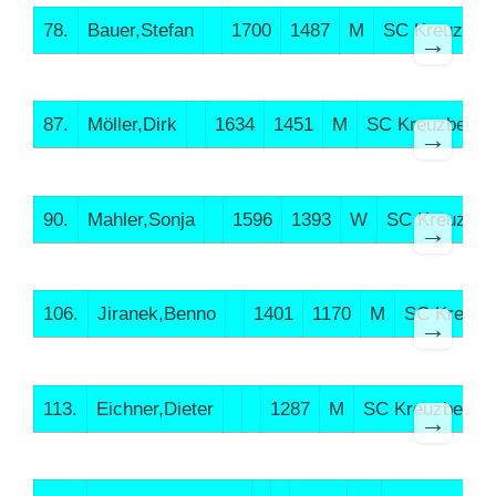
78.
Bauer,Stefan
1700
1487
M
SC Kreuzber
→
87.
Möller,Dirk
1634
1451
M
SC Kreuzberg
→
90.
Mahler,Sonja
1596
1393
W
SC Kreuzber
→
106.
Jiranek,Benno
1401
1170
M
SC Kreuzb
→
113.
Eichner,Dieter
1287
M
SC Kreuzberg
→