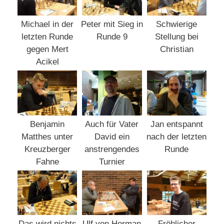
Michael in der
Peter mit Sieg in
Schwierige
letzten Runde
Runde 9
Stellung bei
gegen Mert
Christian
Acikel
Benjamin
Auch für Vater
Jan entspannt
Matthes unter
David ein
nach der letzten
Kreuzberger
anstrengendes
Runde
Fahne
Turnier
Das wird nichts
Ulf von Herman
Fröhlicher