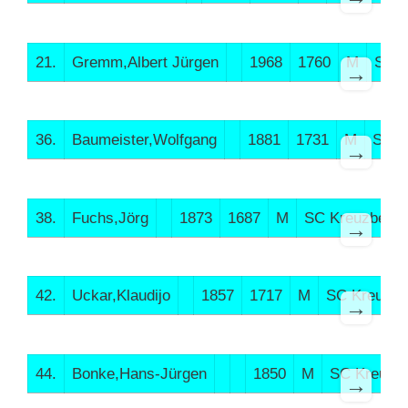
21.
Gremm,Albert Jürgen
1968
1760
M
SC K
→
36.
Baumeister,Wolfgang
1881
1731
M
SC K
→
38.
Fuchs,Jörg
1873
1687
M
SC Kreuzberg
→
42.
Uckar,Klaudijo
1857
1717
M
SC Kreuzbe
→
44.
Bonke,Hans-Jürgen
1850
M
SC Kreuzb
→