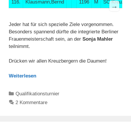
116.
Klausmann,Bernd
1196
M
SC Kreuzbe
→
Jeder hat für sich spezielle Ziele vorgenommen.
Besonders spannend dürfte die integrierte Berliner
Frauenmeisterschaft sein, an der
Sonja Mahler
teilnimmt.
Drücken wir allen Kreuzbergern die Daumen!
Weiterlesen
Kategorien
Qualifikationsturnier
2 Kommentare