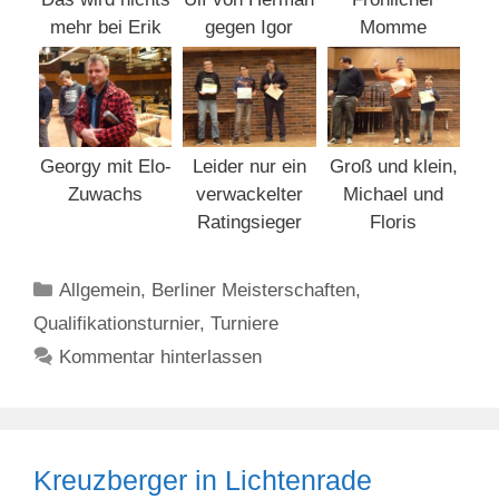
mehr bei Erik
gegen Igor
Momme
Georgy mit Elo-
Leider nur ein
Groß und klein,
Zuwachs
verwackelter
Michael und
Ratingsieger
Floris
Kategorien
Allgemein
,
Berliner Meisterschaften
,
Qualifikationsturnier
,
Turniere
Kommentar hinterlassen
Kreuzberger in Lichtenrade