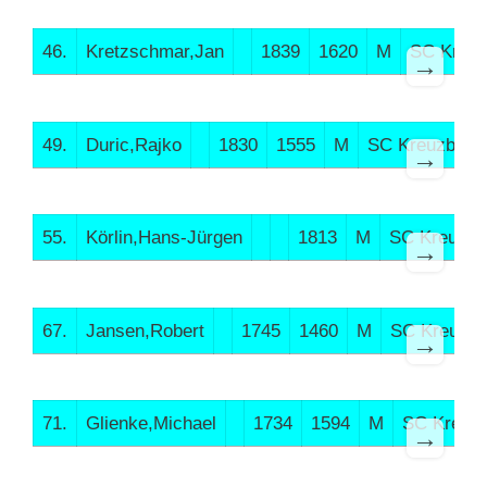
46.
Kretzschmar,Jan
1839
1620
M
SC Kreuz
→
49.
Duric,Rajko
1830
1555
M
SC Kreuzberg
→
55.
Körlin,Hans-Jürgen
1813
M
SC Kreuzbe
→
67.
Jansen,Robert
1745
1460
M
SC Kreuzbe
→
71.
Glienke,Michael
1734
1594
M
SC Kreuz
→