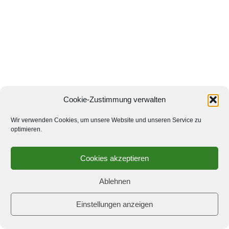
Cookie-Zustimmung verwalten
Wir verwenden Cookies, um unsere Website und unseren Service zu
optimieren.
Die ersten 10 Bretter des Schach960-Festivals
Cookies akzeptieren
wurden live übertragen. Hier sind die Partien zu
sehen:
Original bei DGT
ab der 2. Runde verfügbar
Ablehnen
und hier bei
Chessbase
Einstellungen anzeigen
Unser Team auf
SchachdeutschlandTV: