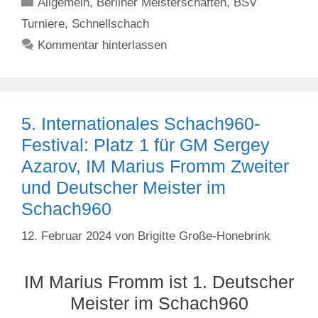
Kategorien
Allgemein
,
Berliner Meisterschaften
,
BSV
Turniere
,
Schnellschach
Kommentar hinterlassen
5. Internationales Schach960-
Festival: Platz 1 für GM Sergey
Azarov, IM Marius Fromm Zweiter
und Deutscher Meister im
Schach960
12. Februar 2024
von
Brigitte Große-Honebrink
IM Marius Fromm ist 1. Deutscher
Meister im Schach960