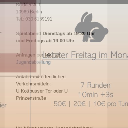
Böcklerstr. 1
10969 Berlin
Tel.: 030 6159191
Spielabend Dienstags ab 19:30 Uhr
und Freitags ab 19:00 Uhr
Anfragen per Mail an
Jugendabteilung
Anfahrt mit öffentlichen
Verkehrsmitteln:
U Kottbusser Tor oder U
Prinzenstraße