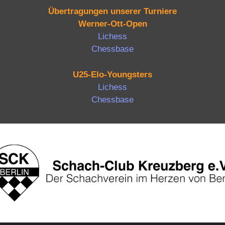
Übertragungen unserer Turniere
Werner-Ott-Open
Lichess
Chessbase
U25-Elo-Youngsters
Lichess
Chessbase