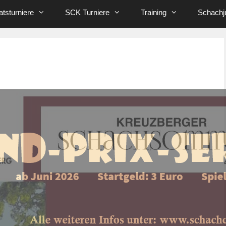
tsturniere
SCK Turniere
Training
Schachj