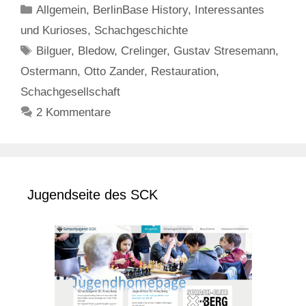
Kategorien
Allgemein
,
BerlinBase History
,
Interessantes
und Kurioses
,
Schachgeschichte
Schlagwörter
Bilguer
,
Bledow
,
Crelinger
,
Gustav Stresemann
,
Ostermann
,
Otto Zander
,
Restauration
,
Schachgesellschaft
2 Kommentare
Jugendseite des SCK