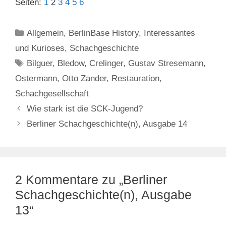
Seiten:
1
2
3
4
5
6
Kategorien
Allgemein
,
BerlinBase History
,
Interessantes
und Kurioses
,
Schachgeschichte
Schlagwörter
Bilguer
,
Bledow
,
Crelinger
,
Gustav Stresemann
,
Ostermann
,
Otto Zander
,
Restauration
,
Schachgesellschaft
Wie stark ist die SCK-Jugend?
Berliner Schachgeschichte(n), Ausgabe 14
2 Kommentare zu „Berliner
Schachgeschichte(n), Ausgabe
13“