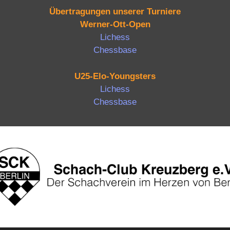
Übertragungen unserer Turniere
Werner-Ott-Open
Lichess
Chessbase
U25-Elo-Youngsters
Lichess
Chessbase