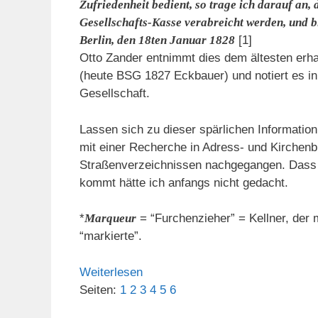
Zufriedenheit bedient, so trage ich darauf an,
Gesellschafts-Kasse verabreicht werden, und b
Berlin, den 18ten Januar 1828
[1]
Otto Zander entnimmt dies dem ältesten erh
(heute BSG 1827 Eckbauer) und notiert es in
Gesellschaft.
Lassen sich zu dieser spärlichen Information
mit einer Recherche in Adress- und Kirchenb
Straßenverzeichnissen nachgegangen. Dass 
kommt hätte ich anfangs nicht gedacht.
*
Marqueur
= “Furchenzieher” = Kellner, der m
“markierte”.
Weiterlesen
Seiten:
1
2
3
4
5
6