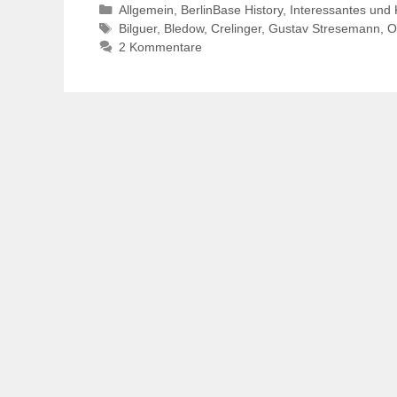
Kategorien
Allgemein
,
BerlinBase History
,
Interessantes und 
Schlagwörter
Bilguer
,
Bledow
,
Crelinger
,
Gustav Stresemann
,
O
2 Kommentare