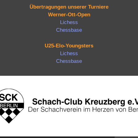
Übertragungen unserer Turniere
Werner-Ott-Open
Lichess
Chessbase
U25-Elo-Youngsters
Lichess
Chessbase