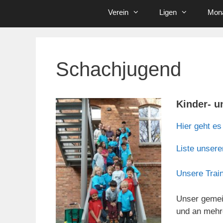
Verein
Ligen
Mona
Schachjugend
Kinder- u
Hier geht e
Liste unsere
Unsere Train
Unser gemei
und an mehr